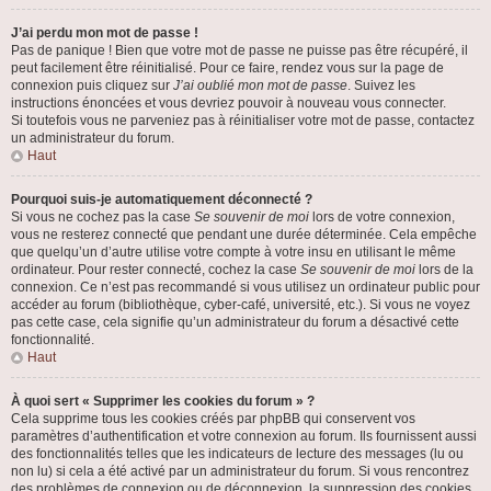
J’ai perdu mon mot de passe !
Pas de panique ! Bien que votre mot de passe ne puisse pas être récupéré, il
peut facilement être réinitialisé. Pour ce faire, rendez vous sur la page de
connexion puis cliquez sur
J’ai oublié mon mot de passe
. Suivez les
instructions énoncées et vous devriez pouvoir à nouveau vous connecter.
Si toutefois vous ne parveniez pas à réinitialiser votre mot de passe, contactez
un administrateur du forum.
Haut
Pourquoi suis-je automatiquement déconnecté ?
Si vous ne cochez pas la case
Se souvenir de moi
lors de votre connexion,
vous ne resterez connecté que pendant une durée déterminée. Cela empêche
que quelqu’un d’autre utilise votre compte à votre insu en utilisant le même
ordinateur. Pour rester connecté, cochez la case
Se souvenir de moi
lors de la
connexion. Ce n’est pas recommandé si vous utilisez un ordinateur public pour
accéder au forum (bibliothèque, cyber-café, université, etc.). Si vous ne voyez
pas cette case, cela signifie qu’un administrateur du forum a désactivé cette
fonctionnalité.
Haut
À quoi sert « Supprimer les cookies du forum » ?
Cela supprime tous les cookies créés par phpBB qui conservent vos
paramètres d’authentification et votre connexion au forum. Ils fournissent aussi
des fonctionnalités telles que les indicateurs de lecture des messages (lu ou
non lu) si cela a été activé par un administrateur du forum. Si vous rencontrez
des problèmes de connexion ou de déconnexion, la suppression des cookies