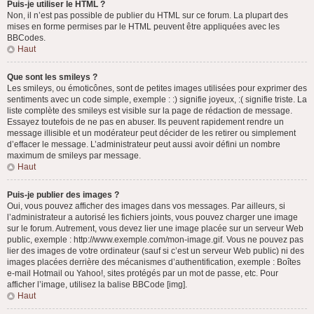
Puis-je utiliser le HTML ?
Non, il n’est pas possible de publier du HTML sur ce forum. La plupart des
mises en forme permises par le HTML peuvent être appliquées avec les
BBCodes.
Haut
Que sont les smileys ?
Les smileys, ou émoticônes, sont de petites images utilisées pour exprimer des
sentiments avec un code simple, exemple : :) signifie joyeux, :( signifie triste. La
liste complète des smileys est visible sur la page de rédaction de message.
Essayez toutefois de ne pas en abuser. Ils peuvent rapidement rendre un
message illisible et un modérateur peut décider de les retirer ou simplement
d’effacer le message. L’administrateur peut aussi avoir défini un nombre
maximum de smileys par message.
Haut
Puis-je publier des images ?
Oui, vous pouvez afficher des images dans vos messages. Par ailleurs, si
l’administrateur a autorisé les fichiers joints, vous pouvez charger une image
sur le forum. Autrement, vous devez lier une image placée sur un serveur Web
public, exemple : http://www.exemple.com/mon-image.gif. Vous ne pouvez pas
lier des images de votre ordinateur (sauf si c’est un serveur Web public) ni des
images placées derrière des mécanismes d’authentification, exemple : Boîtes
e-mail Hotmail ou Yahoo!, sites protégés par un mot de passe, etc. Pour
afficher l’image, utilisez la balise BBCode [img].
Haut