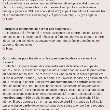
Ce logiciel (dans sa version non modifiée) est développé et distribué par
phpBB Limited
, qui en a les droits d’auteur. Il est publié sous la licence
publique générale GNU version 2 (GPL-2.0) et peut être diffusé librement. Pour
plus d’informations, visitez la page «
À propos de phpBB
» (en anglais).
Haut
Pourquoi la fonctionnalité X n’est pas disponible ?
Ce logiciel a été développé et mis sous licence par phpBB Limited. Si vous
pensez qu’une fonctionnalité nécessite d’être ajoutée, visitez la page
phpBB
Ideas
(en anglais) où vous pouvez voter pour des idées proposées ou en
suggérer de nouvelles.
Haut
Qui contacter pour les abus ou les questions légales concernant ce
forum ?
Contactez n’importe lequel des administrateurs de la liste « L’équipe du
forum ». Si vous restez sans réponse alors prenez contact avec le propriétaire
du domaine (en faisant une
recherche sur whois
) ou si un service gratuit est
utilisé (exemple : Yahoo!, Free, f2s.com, etc.), avec le service de gestion ou des
abus. Notez que phpBB Limited
n’a absolument aucun contrôle
et ne peut
être, en aucun cas, tenu pour responsable sur
comment
,
où
ou
par qui
ce
forum est utilisé. Il est inutile de contacter phpBB Limited pour toute question
légale (cessions et désistements, responsabilité, propos diffamatoires, etc.)
non directement liée
au site Internet phpbb.com ou au logiciel phpBB lui-
même. Si vous adressez un e-mail au groupe phpBB à propos de l’utilisation
par une tierce partie
de ce logiciel vous devez vous attendre à une réponse
très courte voire à aucune réponse du tout.