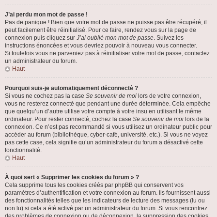
J’ai perdu mon mot de passe !
Pas de panique ! Bien que votre mot de passe ne puisse pas être récupéré, il
peut facilement être réinitialisé. Pour ce faire, rendez vous sur la page de
connexion puis cliquez sur
J’ai oublié mon mot de passe
. Suivez les
instructions énoncées et vous devriez pouvoir à nouveau vous connecter.
Si toutefois vous ne parveniez pas à réinitialiser votre mot de passe, contactez
un administrateur du forum.
Haut
Pourquoi suis-je automatiquement déconnecté ?
Si vous ne cochez pas la case
Se souvenir de moi
lors de votre connexion,
vous ne resterez connecté que pendant une durée déterminée. Cela empêche
que quelqu’un d’autre utilise votre compte à votre insu en utilisant le même
ordinateur. Pour rester connecté, cochez la case
Se souvenir de moi
lors de la
connexion. Ce n’est pas recommandé si vous utilisez un ordinateur public pour
accéder au forum (bibliothèque, cyber-café, université, etc.). Si vous ne voyez
pas cette case, cela signifie qu’un administrateur du forum a désactivé cette
fonctionnalité.
Haut
À quoi sert « Supprimer les cookies du forum » ?
Cela supprime tous les cookies créés par phpBB qui conservent vos
paramètres d’authentification et votre connexion au forum. Ils fournissent aussi
des fonctionnalités telles que les indicateurs de lecture des messages (lu ou
non lu) si cela a été activé par un administrateur du forum. Si vous rencontrez
des problèmes de connexion ou de déconnexion, la suppression des cookies