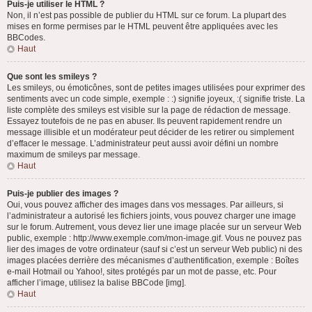
Puis-je utiliser le HTML ?
Non, il n’est pas possible de publier du HTML sur ce forum. La plupart des
mises en forme permises par le HTML peuvent être appliquées avec les
BBCodes.
Haut
Que sont les smileys ?
Les smileys, ou émoticônes, sont de petites images utilisées pour exprimer des
sentiments avec un code simple, exemple : :) signifie joyeux, :( signifie triste. La
liste complète des smileys est visible sur la page de rédaction de message.
Essayez toutefois de ne pas en abuser. Ils peuvent rapidement rendre un
message illisible et un modérateur peut décider de les retirer ou simplement
d’effacer le message. L’administrateur peut aussi avoir défini un nombre
maximum de smileys par message.
Haut
Puis-je publier des images ?
Oui, vous pouvez afficher des images dans vos messages. Par ailleurs, si
l’administrateur a autorisé les fichiers joints, vous pouvez charger une image
sur le forum. Autrement, vous devez lier une image placée sur un serveur Web
public, exemple : http://www.exemple.com/mon-image.gif. Vous ne pouvez pas
lier des images de votre ordinateur (sauf si c’est un serveur Web public) ni des
images placées derrière des mécanismes d’authentification, exemple : Boîtes
e-mail Hotmail ou Yahoo!, sites protégés par un mot de passe, etc. Pour
afficher l’image, utilisez la balise BBCode [img].
Haut