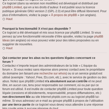
Ce logiciel (dans sa version non modifiée) est développé et distribué par
phpBB Limited
, qui en a les droits d’auteur. Il est publié sous la licence
publique générale GNU version 2 (GPL-2.0) et peut être diffusé librement. Pour
plus d’informations, visitez la page «
À propos de phpBB
» (en anglais).
Haut
Pourquoi la fonctionnalité X n’est pas disponible ?
Ce logiciel a été développé et mis sous licence par phpBB Limited. Si vous
pensez qu’une fonctionnalité nécessite d’être ajoutée, visitez la page
phpBB
Ideas
(en anglais) où vous pouvez voter pour des idées proposées ou en
suggérer de nouvelles.
Haut
Qui contacter pour les abus ou les questions légales concernant ce
forum ?
Contactez n’importe lequel des administrateurs de la liste « L’équipe du
forum ». Si vous restez sans réponse alors prenez contact avec le propriétaire
du domaine (en faisant une
recherche sur whois
) ou si un service gratuit est
utilisé (exemple : Yahoo!, Free, f2s.com, etc.), avec le service de gestion ou des
abus. Notez que phpBB Limited
n’a absolument aucun contrôle
et ne peut
être, en aucun cas, tenu pour responsable sur
comment
,
où
ou
par qui
ce
forum est utilisé. Il est inutile de contacter phpBB Limited pour toute question
légale (cessions et désistements, responsabilité, propos diffamatoires, etc.)
non directement liée
au site Internet phpbb.com ou au logiciel phpBB lui-
même. Si vous adressez un e-mail au groupe phpBB à propos de l’utilisation
par une tierce partie
de ce logiciel vous devez vous attendre à une réponse
très courte voire à aucune réponse du tout.