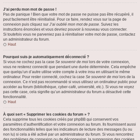
J’ai perdu mon mot de passe !
Pas de panique ! Bien que votre mot de passe ne puisse pas être récupéré, il
peut facilement être réinitialisé. Pour ce faire, rendez vous sur la page de
connexion puis cliquez sur
J’ai oublié mon mot de passe
. Suivez les
instructions énoncées et vous devriez pouvoir à nouveau vous connecter.
Si toutefois vous ne parveniez pas à réinitialiser votre mot de passe, contactez
un administrateur du forum.
Haut
Pourquoi suis-je automatiquement déconnecté ?
Si vous ne cochez pas la case
Se souvenir de moi
lors de votre connexion,
vous ne resterez connecté que pendant une durée déterminée. Cela empêche
que quelqu’un d’autre utilise votre compte à votre insu en utilisant le même
ordinateur. Pour rester connecté, cochez la case
Se souvenir de moi
lors de la
connexion. Ce n’est pas recommandé si vous utilisez un ordinateur public pour
accéder au forum (bibliothèque, cyber-café, université, etc.). Si vous ne voyez
pas cette case, cela signifie qu’un administrateur du forum a désactivé cette
fonctionnalité.
Haut
À quoi sert « Supprimer les cookies du forum » ?
Cela supprime tous les cookies créés par phpBB qui conservent vos
paramètres d’authentification et votre connexion au forum. Ils fournissent aussi
des fonctionnalités telles que les indicateurs de lecture des messages (lu ou
non lu) si cela a été activé par un administrateur du forum. Si vous rencontrez
des problèmes de connexion ou de déconnexion, la suppression des cookies