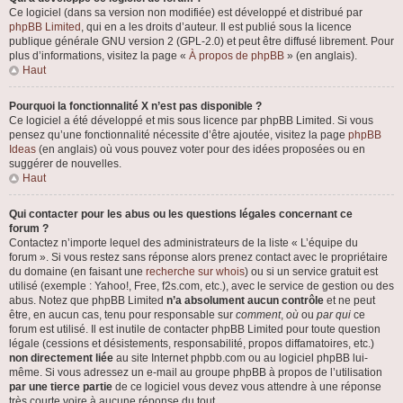
Ce logiciel (dans sa version non modifiée) est développé et distribué par
phpBB Limited
, qui en a les droits d’auteur. Il est publié sous la licence
publique générale GNU version 2 (GPL-2.0) et peut être diffusé librement. Pour
plus d’informations, visitez la page «
À propos de phpBB
» (en anglais).
Haut
Pourquoi la fonctionnalité X n’est pas disponible ?
Ce logiciel a été développé et mis sous licence par phpBB Limited. Si vous
pensez qu’une fonctionnalité nécessite d’être ajoutée, visitez la page
phpBB
Ideas
(en anglais) où vous pouvez voter pour des idées proposées ou en
suggérer de nouvelles.
Haut
Qui contacter pour les abus ou les questions légales concernant ce
forum ?
Contactez n’importe lequel des administrateurs de la liste « L’équipe du
forum ». Si vous restez sans réponse alors prenez contact avec le propriétaire
du domaine (en faisant une
recherche sur whois
) ou si un service gratuit est
utilisé (exemple : Yahoo!, Free, f2s.com, etc.), avec le service de gestion ou des
abus. Notez que phpBB Limited
n’a absolument aucun contrôle
et ne peut
être, en aucun cas, tenu pour responsable sur
comment
,
où
ou
par qui
ce
forum est utilisé. Il est inutile de contacter phpBB Limited pour toute question
légale (cessions et désistements, responsabilité, propos diffamatoires, etc.)
non directement liée
au site Internet phpbb.com ou au logiciel phpBB lui-
même. Si vous adressez un e-mail au groupe phpBB à propos de l’utilisation
par une tierce partie
de ce logiciel vous devez vous attendre à une réponse
très courte voire à aucune réponse du tout.