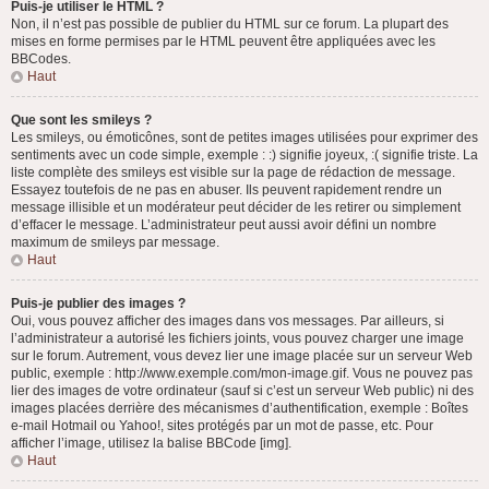
Puis-je utiliser le HTML ?
Non, il n’est pas possible de publier du HTML sur ce forum. La plupart des
mises en forme permises par le HTML peuvent être appliquées avec les
BBCodes.
Haut
Que sont les smileys ?
Les smileys, ou émoticônes, sont de petites images utilisées pour exprimer des
sentiments avec un code simple, exemple : :) signifie joyeux, :( signifie triste. La
liste complète des smileys est visible sur la page de rédaction de message.
Essayez toutefois de ne pas en abuser. Ils peuvent rapidement rendre un
message illisible et un modérateur peut décider de les retirer ou simplement
d’effacer le message. L’administrateur peut aussi avoir défini un nombre
maximum de smileys par message.
Haut
Puis-je publier des images ?
Oui, vous pouvez afficher des images dans vos messages. Par ailleurs, si
l’administrateur a autorisé les fichiers joints, vous pouvez charger une image
sur le forum. Autrement, vous devez lier une image placée sur un serveur Web
public, exemple : http://www.exemple.com/mon-image.gif. Vous ne pouvez pas
lier des images de votre ordinateur (sauf si c’est un serveur Web public) ni des
images placées derrière des mécanismes d’authentification, exemple : Boîtes
e-mail Hotmail ou Yahoo!, sites protégés par un mot de passe, etc. Pour
afficher l’image, utilisez la balise BBCode [img].
Haut