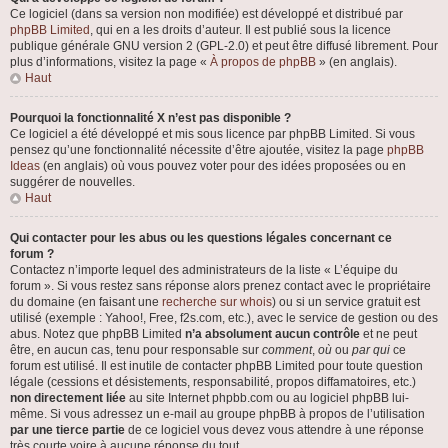
Ce logiciel (dans sa version non modifiée) est développé et distribué par
phpBB Limited
, qui en a les droits d’auteur. Il est publié sous la licence
publique générale GNU version 2 (GPL-2.0) et peut être diffusé librement. Pour
plus d’informations, visitez la page «
À propos de phpBB
» (en anglais).
Haut
Pourquoi la fonctionnalité X n’est pas disponible ?
Ce logiciel a été développé et mis sous licence par phpBB Limited. Si vous
pensez qu’une fonctionnalité nécessite d’être ajoutée, visitez la page
phpBB
Ideas
(en anglais) où vous pouvez voter pour des idées proposées ou en
suggérer de nouvelles.
Haut
Qui contacter pour les abus ou les questions légales concernant ce
forum ?
Contactez n’importe lequel des administrateurs de la liste « L’équipe du
forum ». Si vous restez sans réponse alors prenez contact avec le propriétaire
du domaine (en faisant une
recherche sur whois
) ou si un service gratuit est
utilisé (exemple : Yahoo!, Free, f2s.com, etc.), avec le service de gestion ou des
abus. Notez que phpBB Limited
n’a absolument aucun contrôle
et ne peut
être, en aucun cas, tenu pour responsable sur
comment
,
où
ou
par qui
ce
forum est utilisé. Il est inutile de contacter phpBB Limited pour toute question
légale (cessions et désistements, responsabilité, propos diffamatoires, etc.)
non directement liée
au site Internet phpbb.com ou au logiciel phpBB lui-
même. Si vous adressez un e-mail au groupe phpBB à propos de l’utilisation
par une tierce partie
de ce logiciel vous devez vous attendre à une réponse
très courte voire à aucune réponse du tout.