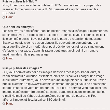
Puis-je utiliser le HTML ?
Non, il n’est pas possible de publier du HTML sur ce forum. La plupart des
mises en forme permises par le HTML peuvent être appliquées avec les
BBCodes.
Haut
Que sont les smileys ?
Les smileys, ou émoticônes, sont de petites images utilisées pour exprimer des
sentiments avec un code simple, exemple : :) signifie joyeux, :( signifie triste. La
liste complète des smileys est visible sur la page de rédaction de message.
Essayez toutefois de ne pas en abuser. Ils peuvent rapidement rendre un
message illisible et un modérateur peut décider de les retirer ou simplement
d’effacer le message. L’administrateur peut aussi avoir défini un nombre
maximum de smileys par message.
Haut
Puis-je publier des images ?
Oui, vous pouvez afficher des images dans vos messages. Par ailleurs, si
l’administrateur a autorisé les fichiers joints, vous pouvez charger une image
sur le forum. Autrement, vous devez lier une image placée sur un serveur Web
public, exemple : http://www.exemple.com/mon-image.gif. Vous ne pouvez pas
lier des images de votre ordinateur (sauf si c’est un serveur Web public) ni des
images placées derrière des mécanismes d’authentification, exemple : Boîtes
e-mail Hotmail ou Yahoo!, sites protégés par un mot de passe, etc. Pour
afficher l’image, utilisez la balise BBCode [img].
Haut