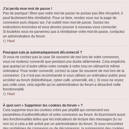
J’ai perdu mon mot de passe !
Pas de panique ! Bien que votre mot de passe ne puisse pas être récupéré, il
peut facilement être réinitialisé. Pour ce faire, rendez vous sur la page de
connexion puis cliquez sur
J’ai oublié mon mot de passe
. Suivez les
instructions énoncées et vous devriez pouvoir à nouveau vous connecter.
Si toutefois vous ne parveniez pas à réinitialiser votre mot de passe, contactez
un administrateur du forum.
Haut
Pourquoi suis-je automatiquement déconnecté ?
Si vous ne cochez pas la case
Se souvenir de moi
lors de votre connexion,
vous ne resterez connecté que pendant une durée déterminée. Cela empêche
que quelqu’un d’autre utilise votre compte à votre insu en utilisant le même
ordinateur. Pour rester connecté, cochez la case
Se souvenir de moi
lors de la
connexion. Ce n’est pas recommandé si vous utilisez un ordinateur public pour
accéder au forum (bibliothèque, cyber-café, université, etc.). Si vous ne voyez
pas cette case, cela signifie qu’un administrateur du forum a désactivé cette
fonctionnalité.
Haut
À quoi sert « Supprimer les cookies du forum » ?
Cela supprime tous les cookies créés par phpBB qui conservent vos
paramètres d’authentification et votre connexion au forum. Ils fournissent aussi
des fonctionnalités telles que les indicateurs de lecture des messages (lu ou
non lu) si cela a été activé par un administrateur du forum. Si vous rencontrez
des problèmes de connexion ou de déconnexion, la suppression des cookies