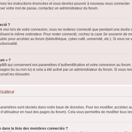
uivez les instructions énoncées et vous devriez pouvoir à nouveau vous connecter.
liser votre mot de passe, contactez un administrateur du forum.
ecté ?
de moi
lors de votre connexion, vous ne resterez connecté que pendant une duré
utilisant le même ordinateur. Pour rester connecté, cochez la case
Se souvenir de m
lic pour accéder au forum (bibliothèque, cyber-café, université, etc.). Si vous ne v
ctionnalité.
rum » ?
BB qui conservent vos paramètres d’authentification et votre connexion au forum. I
ssages (lu ou non lu) si cela a été activé par un administrateur du forum. Si vous
rrait les résoudre.
lisateur
paramètres sont stockés dans notre base de données. Pour les modifier, accédez 
m d’utilisateur en haut des pages du forum). Cela vous permettra de modifier tous l
dans la liste des membres connectés ?