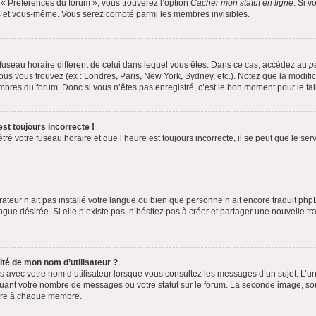
t « Préférences du forum », vous trouverez l’option
Cacher mon statut en ligne
. Si v
rs et vous-même. Vous serez compté parmi les membres invisibles.
un fuseau horaire différent de celui dans lequel vous êtes. Dans ce cas, accédez au
p
vous vous trouvez (ex : Londres, Paris, New York, Sydney, etc.). Notez que la modifi
bres du forum. Donc si vous n’êtes pas enregistré, c’est le bon moment pour le fai
st toujours incorrecte !
ré votre fuseau horaire et que l’heure est toujours incorrecte, il se peut que le ser
trateur n’ait pas installé votre langue ou bien que personne n’ait encore traduit
angue désirée. Si elle n’existe pas, n’hésitez pas à créer et partager une nouvelle t
té de mon nom d’utilisateur ?
s avec votre nom d’utilisateur lorsque vous consultez les messages d’un sujet. L’un
quant votre nombre de messages ou votre statut sur le forum. La seconde image, s
opre à chaque membre.