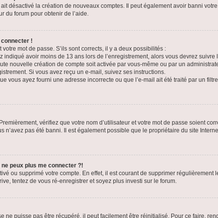
 ait désactivé la création de nouveaux comptes. Il peut également avoir banni votre 
ur du forum pour obtenir de l’aide.
 connecter !
 votre mot de passe. S’ils sont corrects, il y a deux possibilités :
z indiqué avoir moins de 13 ans lors de l’enregistrement, alors vous devrez suivre l
ute nouvelle création de compte soit activée par vous-même ou par un administrat
gistrement. Si vous avez reçu un e-mail, suivez ses instructions.
ue vous ayez fourni une adresse incorrecte ou que l’e-mail ait été traité par un filtr
Premièrement, vérifiez que votre nom d’utilisateur et votre mot de passe soient correc
s n’avez pas été banni. Il est également possible que le propriétaire du site Interne
e ne peux plus me connecter ?!
activé ou supprimé votre compte. En effet, il est courant de supprimer régulièrement
ive, tentez de vous ré-enregistrer et soyez plus investi sur le forum.
 ne puisse pas être récupéré, il peut facilement être réinitialisé. Pour ce faire, r