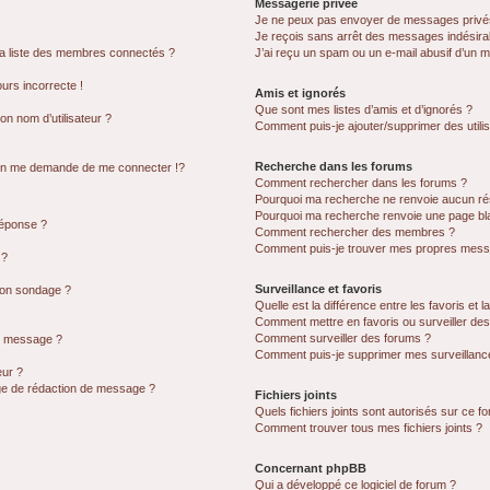
Messagerie privée
Je ne peux pas envoyer de messages privé
Je reçois sans arrêt des messages indésira
 liste des membres connectés ?
J’ai reçu un spam ou un e-mail abusif d’un 
ours incorrecte !
Amis et ignorés
Que sont mes listes d’amis et d’ignorés ?
n nom d’utilisateur ?
Comment puis-je ajouter/supprimer des utilis
Recherche dans les forums
n me demande de me connecter !?
Comment rechercher dans les forums ?
Pourquoi ma recherche ne renvoie aucun rés
Pourquoi ma recherche renvoie une page bl
réponse ?
Comment rechercher des membres ?
Comment puis-je trouver mes propres messa
 ?
Surveillance et favoris
 mon sondage ?
Quelle est la différence entre les favoris et l
Comment mettre en favoris ou surveiller des
Comment surveiller des forums ?
on message ?
Comment puis-je supprimer mes surveillance
ur ?
age de rédaction de message ?
Fichiers joints
Quels fichiers joints sont autorisés sur ce f
Comment trouver tous mes fichiers joints ?
Concernant phpBB
Qui a développé ce logiciel de forum ?