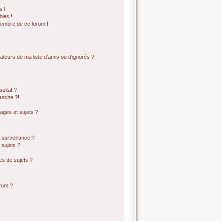
s !
bles !
membre de ce forum !
ateurs de ma liste d’amis ou d’ignorés ?
ultat ?
anche ?!
ges et sujets ?
a surveillance ?
 sujets ?
s de sujets ?
orum ?