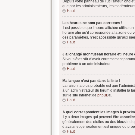
Depuis votre panneau de l’utilisateur, ongle
que par les administrateurs, les modérateu
Haut
Les heures ne sont pas correctes !
Il est possible que l’heure affichée utilise 
horaire afin qu’il corresponde à la zone où 
des paramètres, n’est accessible qu’aux mem
Haut
J’ai changé mon fuseau horaire et l’heure e
Si vous êtes sûr d’avoir correctement paramét
problème à un administrateur.
Haut
Ma langue n’est pas dans la liste !
La raison la plus probable est que l’adminis
à un administrateur du forum d’installer la l
sur le site Internet de
phpBB
®.
Haut
A quoi correspondent les images à proximi
Il y a deux images qui peuvent être associée
généralement des étoiles ou des blocs indi
d’avatar et généralement est unique ou pr
Haut