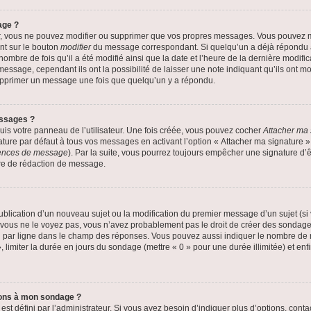
age ?
r, vous ne pouvez modifier ou supprimer que vos propres messages. Vous pouvez 
ant sur le bouton
modifier
du message correspondant. Si quelqu’un a déjà répondu au
nombre de fois qu’il a été modifié ainsi que la date et l’heure de la dernière modif
ssage, cependant ils ont la possibilité de laisser une note indiquant qu’ils ont mod
supprimer un message une fois que quelqu’un y a répondu.
ssages ?
is votre panneau de l’utilisateur. Une fois créée, vous pouvez cocher
Attacher ma 
ure par défaut à tous vos messages en activant l’option « Attacher ma signature » à
érences de message
). Par la suite, vous pourrez toujours empêcher une signature d
re de rédaction de message.
 publication d’un nouveau sujet ou la modification du premier message d’un sujet (si
 vous ne le voyez pas, vous n’avez probablement pas le droit de créer des sondages
n par ligne dans le champ des réponses. Vous pouvez aussi indiquer le nombre de ré
, limiter la durée en jours du sondage (mettre « 0 » pour une durée illimitée) et enfi
tions à mon sondage ?
défini par l’administrateur. Si vous avez besoin d’indiquer plus d’options, contac