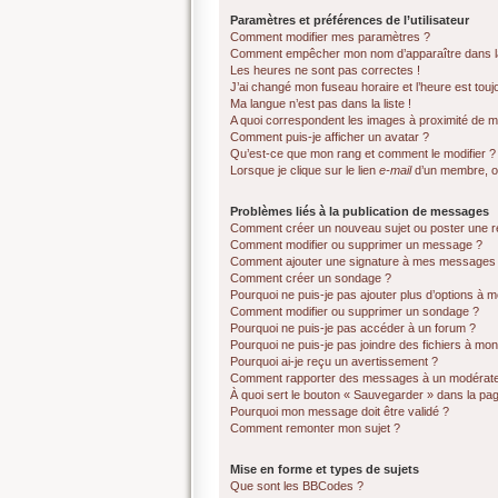
Paramètres et préférences de l’utilisateur
Comment modifier mes paramètres ?
Comment empêcher mon nom d’apparaître dans la
Les heures ne sont pas correctes !
J’ai changé mon fuseau horaire et l’heure est touj
Ma langue n’est pas dans la liste !
A quoi correspondent les images à proximité de mo
Comment puis-je afficher un avatar ?
Qu’est-ce que mon rang et comment le modifier ?
Lorsque je clique sur le lien
e-mail
d’un membre, o
Problèmes liés à la publication de messages
Comment créer un nouveau sujet ou poster une 
Comment modifier ou supprimer un message ?
Comment ajouter une signature à mes messages
Comment créer un sondage ?
Pourquoi ne puis-je pas ajouter plus d’options à
Comment modifier ou supprimer un sondage ?
Pourquoi ne puis-je pas accéder à un forum ?
Pourquoi ne puis-je pas joindre des fichiers à m
Pourquoi ai-je reçu un avertissement ?
Comment rapporter des messages à un modérate
À quoi sert le bouton « Sauvegarder » dans la p
Pourquoi mon message doit être validé ?
Comment remonter mon sujet ?
Mise en forme et types de sujets
Que sont les BBCodes ?