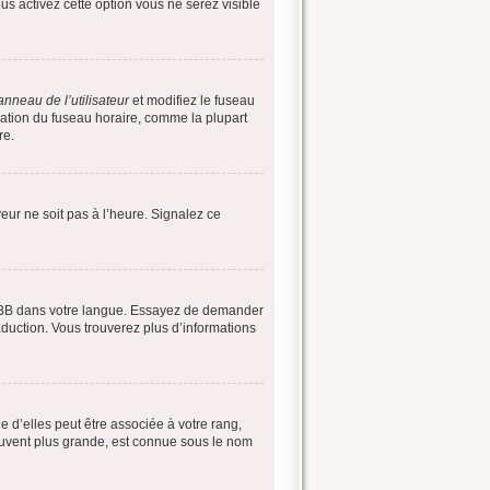
ous activez cette option vous ne serez visible
anneau de l’utilisateur
et modifiez le fuseau
cation du fuseau horaire, comme la plupart
re.
veur ne soit pas à l’heure. Signalez ce
 phpBB dans votre langue. Essayez de demander
raduction. Vous trouverez plus d’informations
e d’elles peut être associée à votre rang,
ouvent plus grande, est connue sous le nom