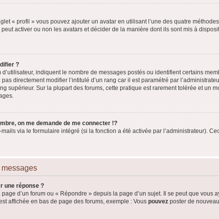
glet « profil » vous pouvez ajouter un avatar en utilisant l’une des quatre méthodes 
 peut activer ou non les avatars et décider de la manière dont ils sont mis à disposit
ifier ?
 d’utilisateur, indiquent le nombre de messages postés ou identifient certains mem
pas directement modifier l’intitulé d’un rang car il est paramétré par l’administrat
ng supérieur. Sur la plupart des forums, cette pratique est rarement tolérée et un 
ages.
mbre, on me demande de me connecter !?
ls via le formulaire intégré (si la fonction a été activée par l’administrateur). Cec
de messages
r une réponse ?
 page d’un forum ou « Répondre » depuis la page d’un sujet. Il se peut que vous ay
 est affichée en bas de page des forums, exemple : Vous
pouvez
poster de nouveau