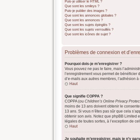
Puis-je utiliser le HTML ?
Que sont les smileys ?
Puis-je publier des images ?
Que sont les annonces globales ?
Que sont les annonces ?
Que sont les sujets épinglés ?
Que sont les sujets verrouillés ?
Que sont les icônes de sujet ?
Problèmes de connexion et d’enr
Pourquoi dois-je m’enregistrer ?
Vous pouvez ne pas le faire, mais l’administr
l’enregistrement vous permet de bénéficier 
d’e-mails aux autres membres, l’adhésion à d
Haut
Que signifie COPPA ?
COPPA (ou
Children’s Online Privacy Protec
moins de 13 ans doivent obtenir le consentem
13 ans. Si vous n’êtes pas sûr que cela s’app
obtenir son avis. Notez que phpBB Limited et
légales de toutes sortes, à l’exception de c
Haut
Je souhaite m’enregistrer, mais je n’y parv