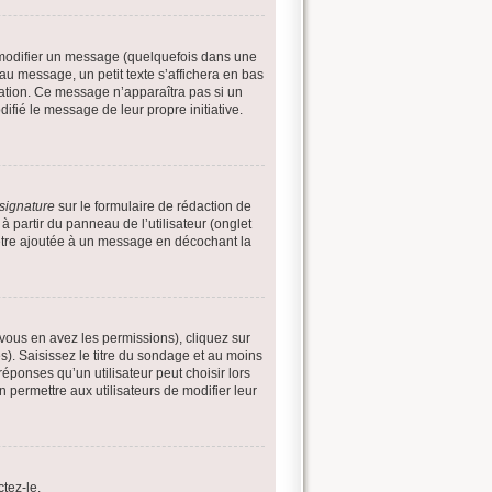
modifier un message (quelquefois dans une
 message, un petit texte s’affichera en bas
ication. Ce message n’apparaîtra pas si un
ifié le message de leur propre initiative.
signature
sur le formulaire de rédaction de
 partir du panneau de l’utilisateur (onglet
’être ajoutée à un message en décochant la
 vous en avez les permissions), cliquez sur
). Saisissez le titre du sondage et au moins
ponses qu’un utilisateur peut choisir lors
n permettre aux utilisateurs de modifier leur
tez-le.