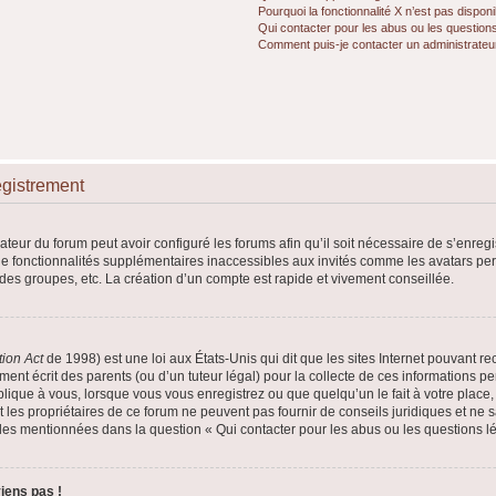
Pourquoi la fonctionnalité X n’est pas disponi
Qui contacter pour les abus ou les question
Comment puis-je contacter un administrateu
egistrement
ateur du forum peut avoir configuré les forums afin qu’il soit nécessaire de s’enreg
de fonctionnalités supplémentaires inaccessibles aux invités comme les avatars per
es groupes, etc. La création d’un compte est rapide et vivement conseillée.
tion Act
de 1998) est une loi aux États-Unis qui dit que les sites Internet pouvant re
ent écrit des parents (ou d’un tuteur légal) pour la collecte de ces informations pe
lique à vous, lorsque vous vous enregistrez ou que quelqu’un le fait à votre place,
 les propriétaires de ce forum ne peuvent pas fournir de conseils juridiques et ne 
elles mentionnées dans la question « Qui contacter pour les abus ou les questions l
iens pas !