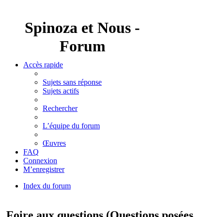
Spinoza et Nous -
Forum
Accès rapide
Sujets sans réponse
Sujets actifs
Rechercher
L’équipe du forum
Œuvres
FAQ
Connexion
M’enregistrer
Index du forum
Rechercher
Foire aux questions (Questions posées