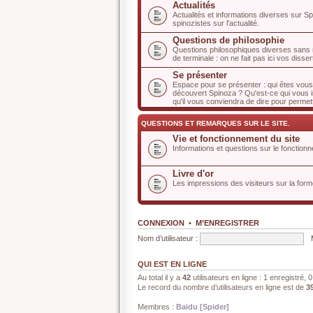
Actualités
Actualités et informations diverses sur S
spinozistes sur l'actualité.
Questions de philosophie
Questions philosophiques diverses sans r
de terminale : on ne fait pas ici vos disser
Se présenter
Espace pour se présenter : qui êtes vo
découvert Spinoza ? Qu'est-ce qui vous in
qu'il vous conviendra de dire pour permet
QUESTIONS ET REMARQUES SUR LE SITE.
Vie et fonctionnement du site
Informations et questions sur le fonctionn
Livre d'or
Les impressions des visiteurs sur la forme
CONNEXION
•
M’ENREGISTRER
Nom d’utilisateur :
QUI EST EN LIGNE
Au total il y a
42
utilisateurs en ligne : 1 enregistré, 
Le record du nombre d’utilisateurs en ligne est de
3
Membres :
Baidu [Spider]