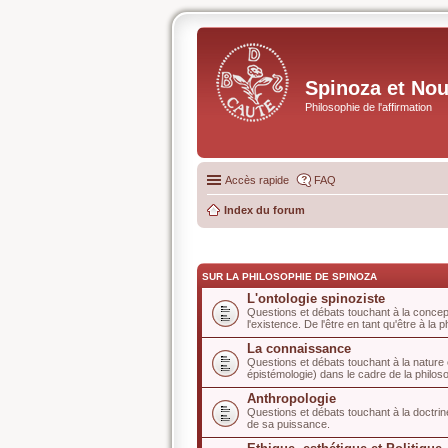
Spinoza et No
Philosophie de l'affirmation
Accès rapide
FAQ
Index du forum
SUR LA PHILOSOPHIE DE SPINOZA
L'ontologie spinoziste
Questions et débats touchant à la concep
l'existence. De l'être en tant qu'être à la 
La connaissance
Questions et débats touchant à la nature 
épistémologie) dans le cadre de la philoso
Anthropologie
Questions et débats touchant à la doctrine
de sa puissance.