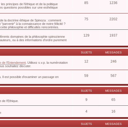
85
1236
es principes de l'éthique et de la politique
les questions possibles sur une esthétique
75
2202
 de la doctrine éthique de Spinoza : comment
parvenir" à la connaissance de notre félicité ?
ette philosophie et difficultés rencontrées.
129
1937
fférents domaines de la philosophie spinozienne
uteurs, ou à des informations d'ordre purement
SUJETS
MESSAGES
12
246
e de l'Entendement
. Utilisez s.v.p. la numérotation
ous souhaitez discuter.
59
567
. Il est possible d'examiner un passage en
SUJETS
MESSAGES
9
65
 de l'Ethique.
4
16
e
SUJETS
MESSAGES