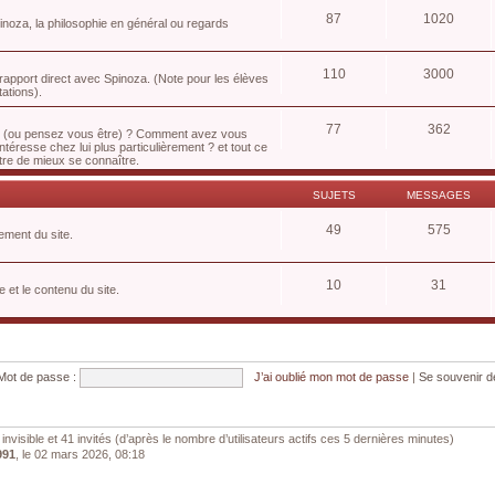
87
1020
pinoza, la philosophie en général ou regards
110
3000
apport direct avec Spinoza. (Note pour les élèves
tations).
77
362
us (ou pensez vous être) ? Comment avez vous
téresse chez lui plus particulièrement ? et tout ce
tre de mieux se connaître.
SUJETS
MESSAGES
49
575
ement du site.
10
31
 et le contenu du site.
Mot de passe :
J’ai oublié mon mot de passe
|
Se souvenir 
0 invisible et 41 invités (d’après le nombre d’utilisateurs actifs ces 5 dernières minutes)
991
, le 02 mars 2026, 08:18