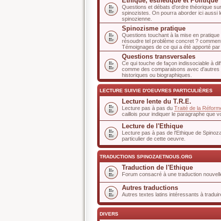
Ethique, esthétique et Politique
Questions et débats d'ordre théorique sur l
spinozistes. On pourra aborder ici aussi 
spinozienne.
Spinozisme pratique
Questions touchant à la mise en pratique
résoudre tel problème concret ? comment "
Témoignages de ce qui a été apporté par c
Questions transversales
Ce qui touche de façon indissociable à di
comme des comparaisons avec d'autres a
historiques ou biographiques.
LECTURE SUIVIE D'OEUVRES PARTICULIÈRES
Lecture lente du T.R.E.
Lecture pas à pas du
Traité de la Réform
caillois pour indiquer le paragraphe que v
Lecture de l'Ethique
Lecture pas à pas de l'Ethique de Spinoza
particulier de cette oeuvre.
TRADUCTIONS SPINOZAETNOUS.ORG
Traduction de l'Ethique
Forum consacré à une traduction nouvelle
Autres traductions
Autres textes latins intéressants à traduir
DIVERS