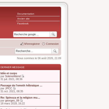
Documentation
Ancien site
Facebook
M’enregistrer
Connexion
Nous sommes le 06 août 2026, 21:09
DERNIER MESSAGE
Idée et corps
par
SoleneAttend
V
31 juil. 2021, 08:36
o
i
Passage de l'emeth hébraïque …
r
par
JPCC
l
V
31 oct. 2021, 08:35
e
o
d
i
Re: Spinoza et la religion mu…
e
r
par
georges_09
r
l
V
18 mars 2018, 16:22
n
e
o
i
d
i