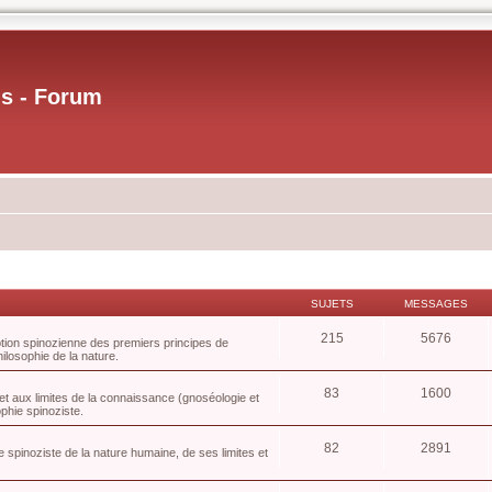
us - Forum
SUJETS
MESSAGES
215
5676
tion spinozienne des premiers principes de
philosophie de la nature.
83
1600
et aux limites de la connaissance (gnoséologie et
phie spinoziste.
82
2891
 spinoziste de la nature humaine, de ses limites et