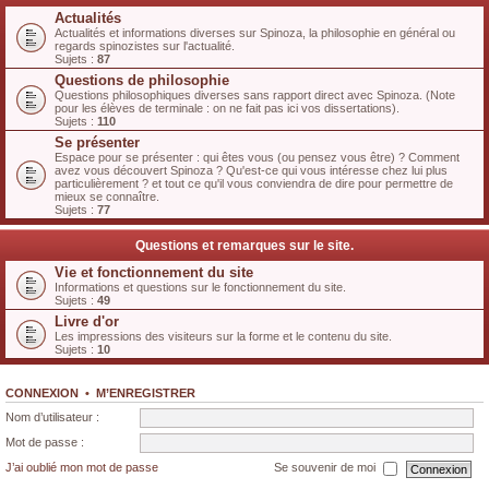
Actualités
Actualités et informations diverses sur Spinoza, la philosophie en général ou
regards spinozistes sur l'actualité.
Sujets :
87
Questions de philosophie
Questions philosophiques diverses sans rapport direct avec Spinoza. (Note
pour les élèves de terminale : on ne fait pas ici vos dissertations).
Sujets :
110
Se présenter
Espace pour se présenter : qui êtes vous (ou pensez vous être) ? Comment
avez vous découvert Spinoza ? Qu'est-ce qui vous intéresse chez lui plus
particulièrement ? et tout ce qu'il vous conviendra de dire pour permettre de
mieux se connaître.
Sujets :
77
Questions et remarques sur le site.
Vie et fonctionnement du site
Informations et questions sur le fonctionnement du site.
Sujets :
49
Livre d'or
Les impressions des visiteurs sur la forme et le contenu du site.
Sujets :
10
CONNEXION
•
M’ENREGISTRER
Nom d’utilisateur :
Mot de passe :
J’ai oublié mon mot de passe
Se souvenir de moi