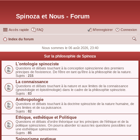
Spinoza et Nous - Forum
Accès rapide
FAQ
M’enregistrer
Connexion
Index du forum
ec
Nous sommes le 06 août 2026, 23:40
her
Sur la philosophie de Spinoza
ch
L'ontologie spinoziste
Questions et débats touchant à la conception spinozienne des premiers
er
principes de l'existence. De l'être en tant qu'être à la philosophie de la nature.
Sujets :
215
La connaissance
Questions et débats touchant à la nature et aux limites de la connaissance
(gnoséologie et épistémologie) dans le cadre de la philosophie spinoziste.
Sujets :
83
Anthropologie
Questions et débats touchant à la doctrine spinoziste de la nature humaine, de
ses limites et de sa puissance.
Sujets :
82
Ethique, esthétique et Politique
Questions et débats d'ordre théorique sur les principes de l'éthique et de la
politique spinozistes. On pourra aborder ici aussi les questions possibles sur
une esthétique spinozienne.
Sujets :
85
Spinozisme pratique