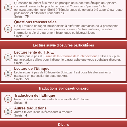
Questions touchant à la mise en pratique de la doctrine éthique de Spinoza :
comment résoudre tel problème concret ? comment "parvenir" à la
connaissance de notre félicité ? Témoignages de ce qui a été apporté par cette
philosophie et difficultés rencontrées.
Sujets :
75
Questions transversales
Ce qui touche de façon indissociable à différents domaines de la philosophie
spinozienne comme des comparaisons avec d'autres auteurs, ou à des
informations d'ordre purement historiques ou biographiques.
Sujets :
129
Lecture suivie d'oeuvres particulières
Lecture lente du T.R.E.
Lecture pas à pas du
Traité de la Réforme de l'Entendement
. Utilisez s.v.p. la
numérotation caillois pour indiquer le paragraphe que vous souhaitez discuter.
Sujets :
12
Lecture de l'Ethique
Lecture pas à pas de l'Ethique de Spinoza. Il est possible d'examiner un
passage en particulier de cette oeuvre.
Sujets :
59
Traductions Spinozaetnous.org
Traduction de l'Ethique
Forum consacré à une traduction nouvelle de l'Ethique.
Sujets :
9
Autres traductions
Autres textes latins intéressants à traduire
Sujets :
4
Divers