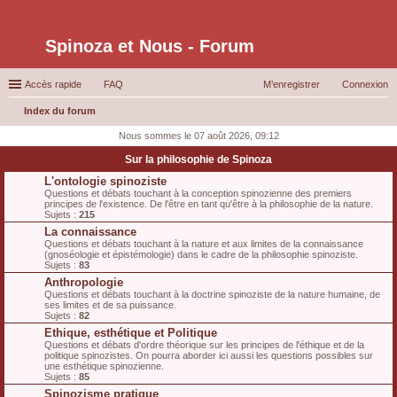
Spinoza et Nous - Forum
Accès rapide
FAQ
M’enregistrer
Connexion
Index du forum
ec
Nous sommes le 07 août 2026, 09:12
her
Sur la philosophie de Spinoza
ch
L'ontologie spinoziste
Questions et débats touchant à la conception spinozienne des premiers
er
principes de l'existence. De l'être en tant qu'être à la philosophie de la nature.
Sujets :
215
La connaissance
Questions et débats touchant à la nature et aux limites de la connaissance
(gnoséologie et épistémologie) dans le cadre de la philosophie spinoziste.
Sujets :
83
Anthropologie
Questions et débats touchant à la doctrine spinoziste de la nature humaine, de
ses limites et de sa puissance.
Sujets :
82
Ethique, esthétique et Politique
Questions et débats d'ordre théorique sur les principes de l'éthique et de la
politique spinozistes. On pourra aborder ici aussi les questions possibles sur
une esthétique spinozienne.
Sujets :
85
Spinozisme pratique