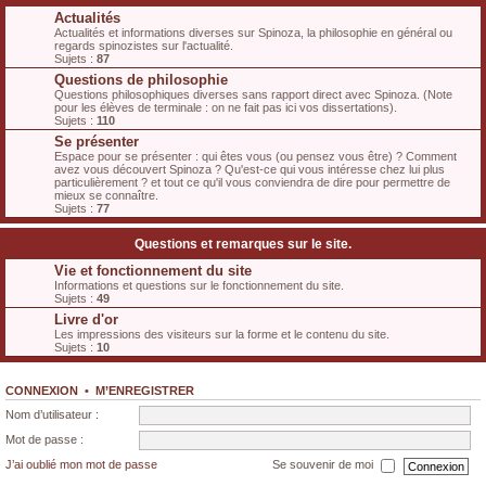
Actualités
Actualités et informations diverses sur Spinoza, la philosophie en général ou
regards spinozistes sur l'actualité.
Sujets :
87
Questions de philosophie
Questions philosophiques diverses sans rapport direct avec Spinoza. (Note
pour les élèves de terminale : on ne fait pas ici vos dissertations).
Sujets :
110
Se présenter
Espace pour se présenter : qui êtes vous (ou pensez vous être) ? Comment
avez vous découvert Spinoza ? Qu'est-ce qui vous intéresse chez lui plus
particulièrement ? et tout ce qu'il vous conviendra de dire pour permettre de
mieux se connaître.
Sujets :
77
Questions et remarques sur le site.
Vie et fonctionnement du site
Informations et questions sur le fonctionnement du site.
Sujets :
49
Livre d'or
Les impressions des visiteurs sur la forme et le contenu du site.
Sujets :
10
CONNEXION
•
M’ENREGISTRER
Nom d’utilisateur :
Mot de passe :
J’ai oublié mon mot de passe
Se souvenir de moi