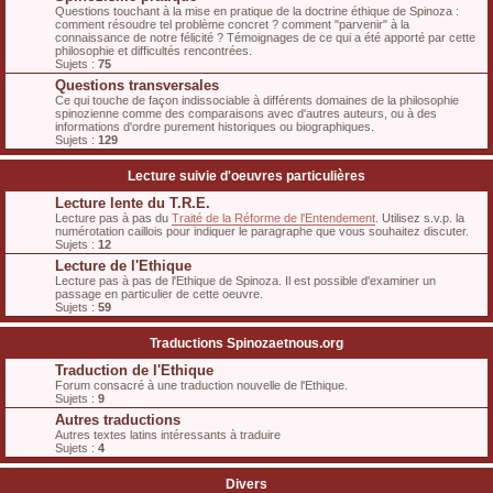
Questions touchant à la mise en pratique de la doctrine éthique de Spinoza :
comment résoudre tel problème concret ? comment "parvenir" à la
connaissance de notre félicité ? Témoignages de ce qui a été apporté par cette
philosophie et difficultés rencontrées.
Sujets :
75
Questions transversales
Ce qui touche de façon indissociable à différents domaines de la philosophie
spinozienne comme des comparaisons avec d'autres auteurs, ou à des
informations d'ordre purement historiques ou biographiques.
Sujets :
129
Lecture suivie d'oeuvres particulières
Lecture lente du T.R.E.
Lecture pas à pas du
Traité de la Réforme de l'Entendement
. Utilisez s.v.p. la
numérotation caillois pour indiquer le paragraphe que vous souhaitez discuter.
Sujets :
12
Lecture de l'Ethique
Lecture pas à pas de l'Ethique de Spinoza. Il est possible d'examiner un
passage en particulier de cette oeuvre.
Sujets :
59
Traductions Spinozaetnous.org
Traduction de l'Ethique
Forum consacré à une traduction nouvelle de l'Ethique.
Sujets :
9
Autres traductions
Autres textes latins intéressants à traduire
Sujets :
4
Divers