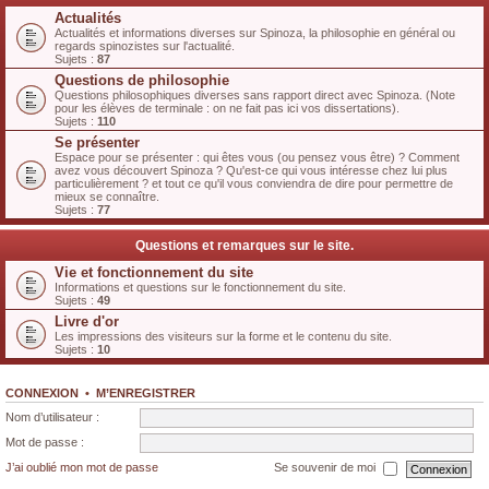
Actualités
Actualités et informations diverses sur Spinoza, la philosophie en général ou
regards spinozistes sur l'actualité.
Sujets :
87
Questions de philosophie
Questions philosophiques diverses sans rapport direct avec Spinoza. (Note
pour les élèves de terminale : on ne fait pas ici vos dissertations).
Sujets :
110
Se présenter
Espace pour se présenter : qui êtes vous (ou pensez vous être) ? Comment
avez vous découvert Spinoza ? Qu'est-ce qui vous intéresse chez lui plus
particulièrement ? et tout ce qu'il vous conviendra de dire pour permettre de
mieux se connaître.
Sujets :
77
Questions et remarques sur le site.
Vie et fonctionnement du site
Informations et questions sur le fonctionnement du site.
Sujets :
49
Livre d'or
Les impressions des visiteurs sur la forme et le contenu du site.
Sujets :
10
CONNEXION
•
M’ENREGISTRER
Nom d’utilisateur :
Mot de passe :
J’ai oublié mon mot de passe
Se souvenir de moi