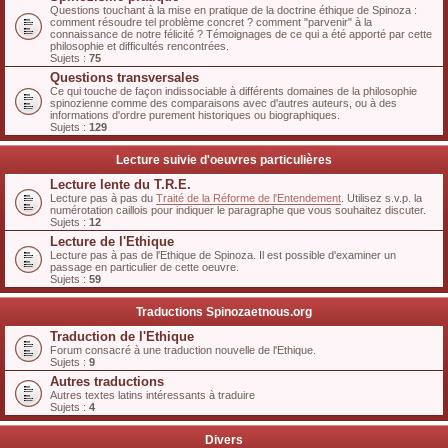
Questions touchant à la mise en pratique de la doctrine éthique de Spinoza :
comment résoudre tel problème concret ? comment "parvenir" à la
connaissance de notre félicité ? Témoignages de ce qui a été apporté par cette
philosophie et difficultés rencontrées.
Sujets :
75
Questions transversales
Ce qui touche de façon indissociable à différents domaines de la philosophie
spinozienne comme des comparaisons avec d'autres auteurs, ou à des
informations d'ordre purement historiques ou biographiques.
Sujets :
129
Lecture suivie d'oeuvres particulières
Lecture lente du T.R.E.
Lecture pas à pas du
Traité de la Réforme de l'Entendement
. Utilisez s.v.p. la
numérotation caillois pour indiquer le paragraphe que vous souhaitez discuter.
Sujets :
12
Lecture de l'Ethique
Lecture pas à pas de l'Ethique de Spinoza. Il est possible d'examiner un
passage en particulier de cette oeuvre.
Sujets :
59
Traductions Spinozaetnous.org
Traduction de l'Ethique
Forum consacré à une traduction nouvelle de l'Ethique.
Sujets :
9
Autres traductions
Autres textes latins intéressants à traduire
Sujets :
4
Divers