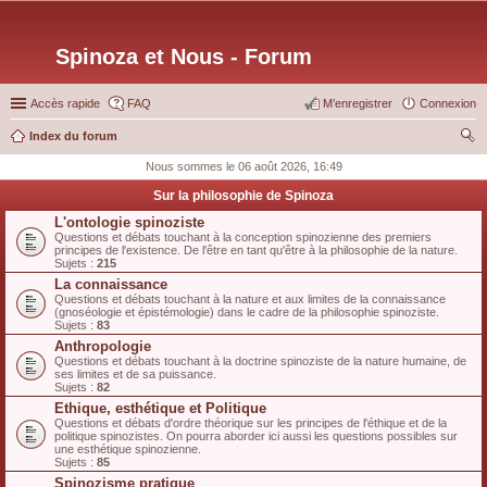
Spinoza et Nous - Forum
Accès rapide
FAQ
M’enregistrer
Connexion
Index du forum
ec
Nous sommes le 06 août 2026, 16:49
her
Sur la philosophie de Spinoza
ch
L'ontologie spinoziste
Questions et débats touchant à la conception spinozienne des premiers
er
principes de l'existence. De l'être en tant qu'être à la philosophie de la nature.
Sujets :
215
La connaissance
Questions et débats touchant à la nature et aux limites de la connaissance
(gnoséologie et épistémologie) dans le cadre de la philosophie spinoziste.
Sujets :
83
Anthropologie
Questions et débats touchant à la doctrine spinoziste de la nature humaine, de
ses limites et de sa puissance.
Sujets :
82
Ethique, esthétique et Politique
Questions et débats d'ordre théorique sur les principes de l'éthique et de la
politique spinozistes. On pourra aborder ici aussi les questions possibles sur
une esthétique spinozienne.
Sujets :
85
Spinozisme pratique