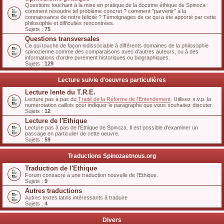
Questions touchant à la mise en pratique de la doctrine éthique de Spinoza :
comment résoudre tel problème concret ? comment "parvenir" à la
connaissance de notre félicité ? Témoignages de ce qui a été apporté par cette
philosophie et difficultés rencontrées.
Sujets :
75
Questions transversales
Ce qui touche de façon indissociable à différents domaines de la philosophie
spinozienne comme des comparaisons avec d'autres auteurs, ou à des
informations d'ordre purement historiques ou biographiques.
Sujets :
129
Lecture suivie d'oeuvres particulières
Lecture lente du T.R.E.
Lecture pas à pas du
Traité de la Réforme de l'Entendement
. Utilisez s.v.p. la
numérotation caillois pour indiquer le paragraphe que vous souhaitez discuter.
Sujets :
12
Lecture de l'Ethique
Lecture pas à pas de l'Ethique de Spinoza. Il est possible d'examiner un
passage en particulier de cette oeuvre.
Sujets :
59
Traductions Spinozaetnous.org
Traduction de l'Ethique
Forum consacré à une traduction nouvelle de l'Ethique.
Sujets :
9
Autres traductions
Autres textes latins intéressants à traduire
Sujets :
4
Divers