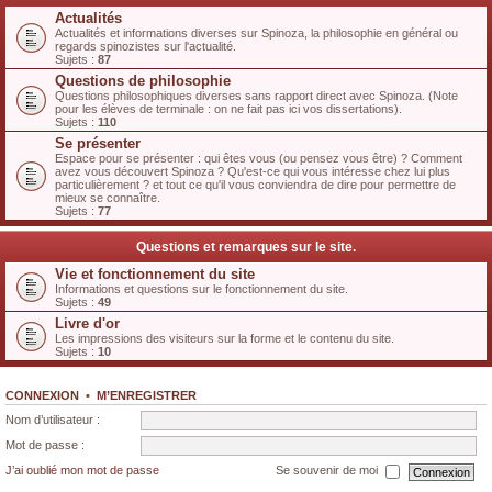
Actualités
Actualités et informations diverses sur Spinoza, la philosophie en général ou
regards spinozistes sur l'actualité.
Sujets :
87
Questions de philosophie
Questions philosophiques diverses sans rapport direct avec Spinoza. (Note
pour les élèves de terminale : on ne fait pas ici vos dissertations).
Sujets :
110
Se présenter
Espace pour se présenter : qui êtes vous (ou pensez vous être) ? Comment
avez vous découvert Spinoza ? Qu'est-ce qui vous intéresse chez lui plus
particulièrement ? et tout ce qu'il vous conviendra de dire pour permettre de
mieux se connaître.
Sujets :
77
Questions et remarques sur le site.
Vie et fonctionnement du site
Informations et questions sur le fonctionnement du site.
Sujets :
49
Livre d'or
Les impressions des visiteurs sur la forme et le contenu du site.
Sujets :
10
CONNEXION
•
M’ENREGISTRER
Nom d’utilisateur :
Mot de passe :
J’ai oublié mon mot de passe
Se souvenir de moi