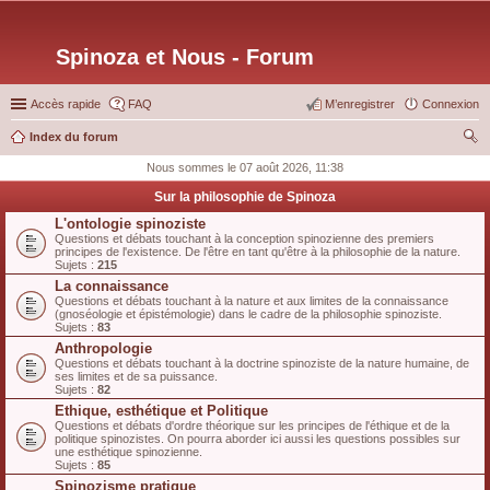
Spinoza et Nous - Forum
Accès rapide
FAQ
M’enregistrer
Connexion
Index du forum
ec
Nous sommes le 07 août 2026, 11:38
her
Sur la philosophie de Spinoza
ch
L'ontologie spinoziste
Questions et débats touchant à la conception spinozienne des premiers
er
principes de l'existence. De l'être en tant qu'être à la philosophie de la nature.
Sujets :
215
La connaissance
Questions et débats touchant à la nature et aux limites de la connaissance
(gnoséologie et épistémologie) dans le cadre de la philosophie spinoziste.
Sujets :
83
Anthropologie
Questions et débats touchant à la doctrine spinoziste de la nature humaine, de
ses limites et de sa puissance.
Sujets :
82
Ethique, esthétique et Politique
Questions et débats d'ordre théorique sur les principes de l'éthique et de la
politique spinozistes. On pourra aborder ici aussi les questions possibles sur
une esthétique spinozienne.
Sujets :
85
Spinozisme pratique