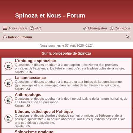
Spinoza et Nous - Forum
Accès rapide
FAQ
M’enregistrer
Connexion
Index du forum
ec
Nous sommes le 07 août 2026, 01:24
her
Sur la philosophie de Spinoza
ch
L'ontologie spinoziste
Questions et débats touchant à la conception spinozienne des premiers
er
principes de l'existence. De l'être en tant qu'être à la philosophie de la nature.
Sujets :
215
La connaissance
Questions et débats touchant à la nature et aux limites de la connaissance
(gnoséologie et épistémologie) dans le cadre de la philosophie spinoziste.
Sujets :
83
Anthropologie
Questions et débats touchant à la doctrine spinoziste de la nature humaine, de
ses limites et de sa puissance.
Sujets :
82
Ethique, esthétique et Politique
Questions et débats d'ordre théorique sur les principes de l'éthique et de la
politique spinozistes. On pourra aborder ici aussi les questions possibles sur
une esthétique spinozienne.
Sujets :
85
Spinozisme pratique