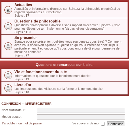
Actualités
Actualités et informations diverses sur Spinoza, la philosophie en général ou
regards spinozistes sur l'actualité.
Sujets :
87
Questions de philosophie
Questions philosophiques diverses sans rapport direct avec Spinoza. (Note
pour les élèves de terminale : on ne fait pas ici vos dissertations).
Sujets :
110
Se présenter
Espace pour se présenter : qui êtes vous (ou pensez vous être) ? Comment
avez vous découvert Spinoza ? Qu'est-ce qui vous intéresse chez lui plus
particulièrement ? et tout ce qu'il vous conviendra de dire pour permettre de
mieux se connaître.
Sujets :
77
Questions et remarques sur le site.
Vie et fonctionnement du site
Informations et questions sur le fonctionnement du site.
Sujets :
49
Livre d'or
Les impressions des visiteurs sur la forme et le contenu du site.
Sujets :
10
CONNEXION
•
M’ENREGISTRER
Nom d’utilisateur :
Mot de passe :
J’ai oublié mon mot de passe
Se souvenir de moi