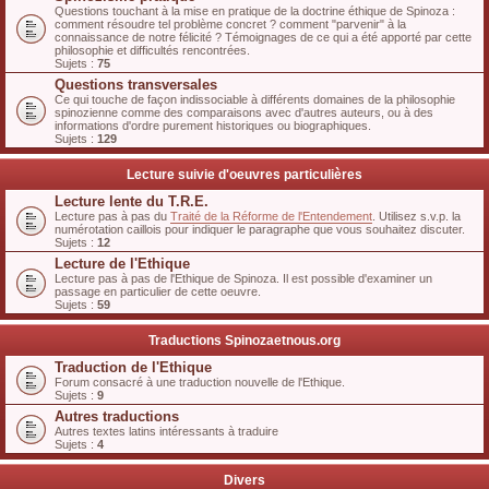
Questions touchant à la mise en pratique de la doctrine éthique de Spinoza :
comment résoudre tel problème concret ? comment "parvenir" à la
connaissance de notre félicité ? Témoignages de ce qui a été apporté par cette
philosophie et difficultés rencontrées.
Sujets :
75
Questions transversales
Ce qui touche de façon indissociable à différents domaines de la philosophie
spinozienne comme des comparaisons avec d'autres auteurs, ou à des
informations d'ordre purement historiques ou biographiques.
Sujets :
129
Lecture suivie d'oeuvres particulières
Lecture lente du T.R.E.
Lecture pas à pas du
Traité de la Réforme de l'Entendement
. Utilisez s.v.p. la
numérotation caillois pour indiquer le paragraphe que vous souhaitez discuter.
Sujets :
12
Lecture de l'Ethique
Lecture pas à pas de l'Ethique de Spinoza. Il est possible d'examiner un
passage en particulier de cette oeuvre.
Sujets :
59
Traductions Spinozaetnous.org
Traduction de l'Ethique
Forum consacré à une traduction nouvelle de l'Ethique.
Sujets :
9
Autres traductions
Autres textes latins intéressants à traduire
Sujets :
4
Divers