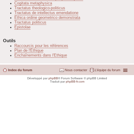
Cogitata metaphysica
Tractatus theologico-politicus
Tractatus de intellectus emendatione
Ethica ordine geometrico demonstrata
Tractatus politicus
Epistolae
Outils
Raccourcis pour les références
Plan de l'Éthique
Enchaînements dans l'Ethique
Index du forum
Nous contacter
L’équipe du forum
Développé par
phpBB
® Forum Software © phpBB Limited
Traduit par
phpBB-fr.com