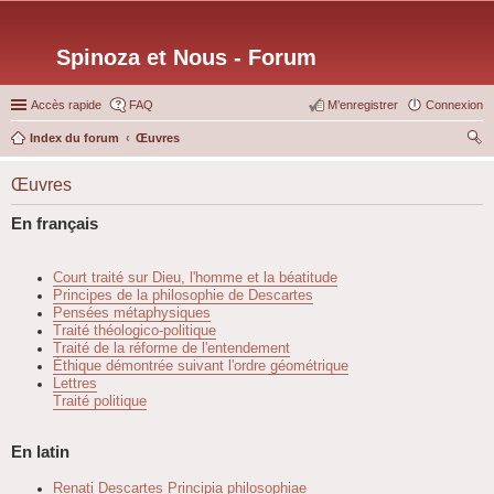
Spinoza et Nous - Forum
Accès rapide
FAQ
M’enregistrer
Connexion
Index du forum
Œuvres
ec
Œuvres
her
ch
En français
er
Court traité sur Dieu, l'homme et la béatitude
Principes de la philosophie de Descartes
Pensées métaphysiques
Traité théologico-politique
Traité de la réforme de l'entendement
Éthique démontrée suivant l'ordre géométrique
Lettres
Traité politique
En latin
Renati Descartes Principia philosophiae