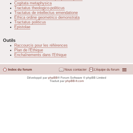
Cogitata metaphysica
Tractatus theologico-politicus
Tractatus de intellectus emendatione
Ethica ordine geometrico demonstrata
Tractatus politicus
Epistolae
Outils
Raccourcis pour les références
Plan de l'Éthique
Enchaînements dans l'Ethique
Index du forum
Nous contacter
L’équipe du forum
Développé par
phpBB
® Forum Software © phpBB Limited
Traduit par
phpBB-fr.com