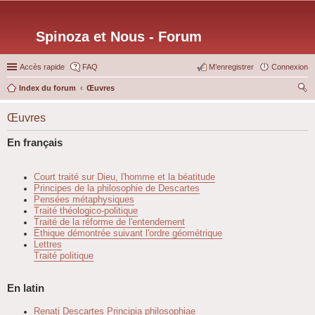
Spinoza et Nous - Forum
Accès rapide
FAQ
M’enregistrer
Connexion
Index du forum
Œuvres
ec
Œuvres
her
ch
En français
er
Court traité sur Dieu, l'homme et la béatitude
Principes de la philosophie de Descartes
Pensées métaphysiques
Traité théologico-politique
Traité de la réforme de l'entendement
Éthique démontrée suivant l'ordre géométrique
Lettres
Traité politique
En latin
Renati Descartes Principia philosophiae