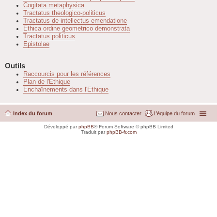
Cogitata metaphysica
Tractatus theologico-politicus
Tractatus de intellectus emendatione
Ethica ordine geometrico demonstrata
Tractatus politicus
Epistolae
Outils
Raccourcis pour les références
Plan de l'Éthique
Enchaînements dans l'Ethique
Index du forum
Nous contacter
L’équipe du forum
Développé par
phpBB
® Forum Software © phpBB Limited
Traduit par
phpBB-fr.com