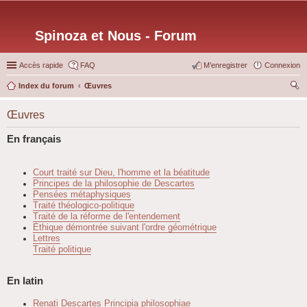
Spinoza et Nous - Forum
Accès rapide
FAQ
M’enregistrer
Connexion
Index du forum
Œuvres
ec
Œuvres
her
ch
En français
er
Court traité sur Dieu, l'homme et la béatitude
Principes de la philosophie de Descartes
Pensées métaphysiques
Traité théologico-politique
Traité de la réforme de l'entendement
Éthique démontrée suivant l'ordre géométrique
Lettres
Traité politique
En latin
Renati Descartes Principia philosophiae