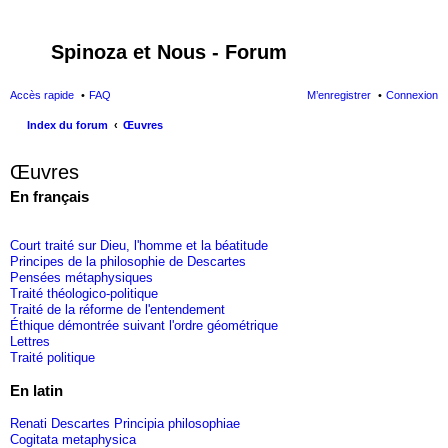
Spinoza et Nous - Forum
Accès rapide
FAQ
M’enregistrer
Connexion
Index du forum
Œuvres
ec
Œuvres
her
En français
ch
er
Court traité sur Dieu, l'homme et la béatitude
Principes de la philosophie de Descartes
Pensées métaphysiques
Traité théologico-politique
Traité de la réforme de l'entendement
Éthique démontrée suivant l'ordre géométrique
Lettres
Traité politique
En latin
Renati Descartes Principia philosophiae
Cogitata metaphysica