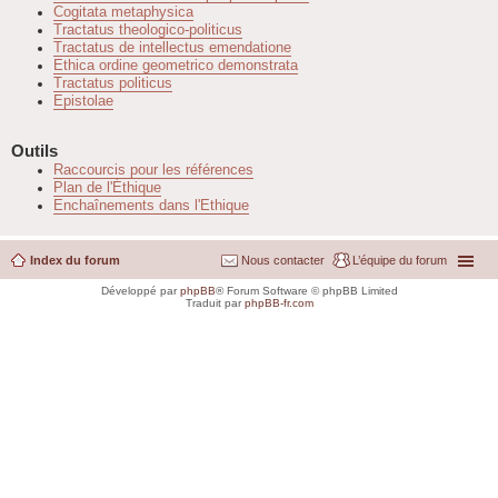
Cogitata metaphysica
Tractatus theologico-politicus
Tractatus de intellectus emendatione
Ethica ordine geometrico demonstrata
Tractatus politicus
Epistolae
Outils
Raccourcis pour les références
Plan de l'Éthique
Enchaînements dans l'Ethique
Index du forum
Nous contacter
L’équipe du forum
Développé par
phpBB
® Forum Software © phpBB Limited
Traduit par
phpBB-fr.com