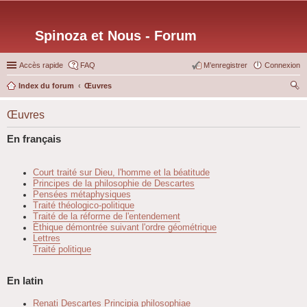
Spinoza et Nous - Forum
Accès rapide
FAQ
M’enregistrer
Connexion
Index du forum
Œuvres
ec
Œuvres
her
ch
En français
er
Court traité sur Dieu, l'homme et la béatitude
Principes de la philosophie de Descartes
Pensées métaphysiques
Traité théologico-politique
Traité de la réforme de l'entendement
Éthique démontrée suivant l'ordre géométrique
Lettres
Traité politique
En latin
Renati Descartes Principia philosophiae