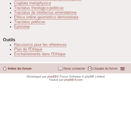
Cogitata metaphysica
Tractatus theologico-politicus
Tractatus de intellectus emendatione
Ethica ordine geometrico demonstrata
Tractatus politicus
Epistolae
Outils
Raccourcis pour les références
Plan de l'Éthique
Enchaînements dans l'Ethique
Index du forum
Nous contacter
L’équipe du forum
Développé par
phpBB
® Forum Software © phpBB Limited
Traduit par
phpBB-fr.com