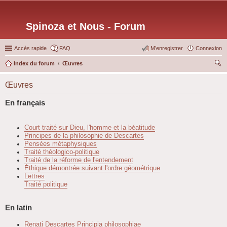
Spinoza et Nous - Forum
Accès rapide
FAQ
M’enregistrer
Connexion
Index du forum
Œuvres
ec
Œuvres
her
ch
En français
er
Court traité sur Dieu, l'homme et la béatitude
Principes de la philosophie de Descartes
Pensées métaphysiques
Traité théologico-politique
Traité de la réforme de l'entendement
Éthique démontrée suivant l'ordre géométrique
Lettres
Traité politique
En latin
Renati Descartes Principia philosophiae