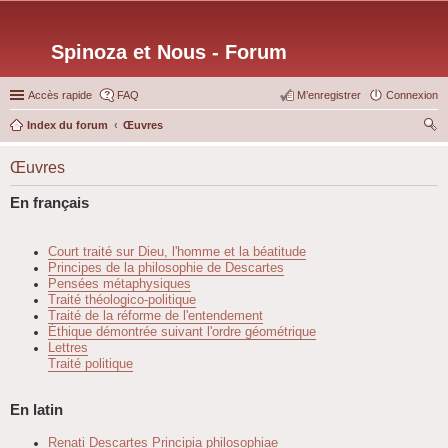
Spinoza et Nous - Forum
Accès rapide
FAQ
M’enregistrer
Connexion
Index du forum
Œuvres
ec
Œuvres
her
ch
En français
er
Court traité sur Dieu, l'homme et la béatitude
Principes de la philosophie de Descartes
Pensées métaphysiques
Traité théologico-politique
Traité de la réforme de l'entendement
Éthique démontrée suivant l'ordre géométrique
Lettres
Traité politique
En latin
Renati Descartes Principia philosophiae