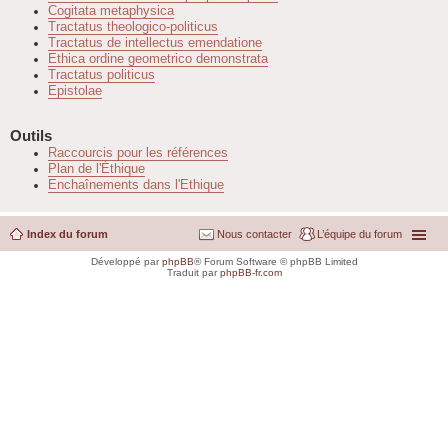
Cogitata metaphysica
Tractatus theologico-politicus
Tractatus de intellectus emendatione
Ethica ordine geometrico demonstrata
Tractatus politicus
Epistolae
Outils
Raccourcis pour les références
Plan de l'Éthique
Enchaînements dans l'Ethique
Index du forum
Nous contacter
L’équipe du forum
Développé par
phpBB
® Forum Software © phpBB Limited
Traduit par
phpBB-fr.com