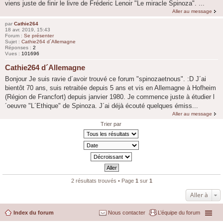
viens juste de finir le livre de Fréderic Lenoir "Le miracle Spinoza". ...
Aller au message
par
Cathie264
18 avr. 2019, 15:43
Forum :
Se présenter
Sujet :
Cathie264 d´Allemagne
Réponses :
2
Vues :
101696
Cathie264 d´Allemagne
Bonjour Je suis ravie d´avoir trouvé ce forum "spinozaetnous". :D J´ai
bientôt 70 ans, suis retraitée depuis 5 ans et vis en Allemagne à Hofheim
(Région de Francfort) depuis janvier 1980. Je commence juste à étudier l
´oeuvre "L´Ethique" de Spinoza. J´ai déjà écouté quelques émiss...
Aller au message
Trier par
2 résultats trouvés • Page
1
sur
1
Aller à
Index du forum
Nous contacter
L’équipe du forum