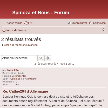
Spinoza et Nous - Forum
Accès rapide
FAQ
M’enregistrer
Connexion
Index du forum
ec
2 résultats trouvés
her
Aller à la recherche avancée
ch
er
2 résultats trouvés • Page
1
sur
1
par
Cathie264
22 avr. 2019, 14:48
Forum :
Se présenter
Sujet :
Cathie264 d´Allemagne
Réponses :
2
Vues :
101696
Re: Cathie264 d´Allemagne
Bonjour Henrique Oui, je connais déjà ce site et je télécharge des
documents assez régulièrement. Au sujet de Spinoza ,j´ai aussi écouté 3
des conférences de Michel Onfray, par exemple "que peut le corps". Je