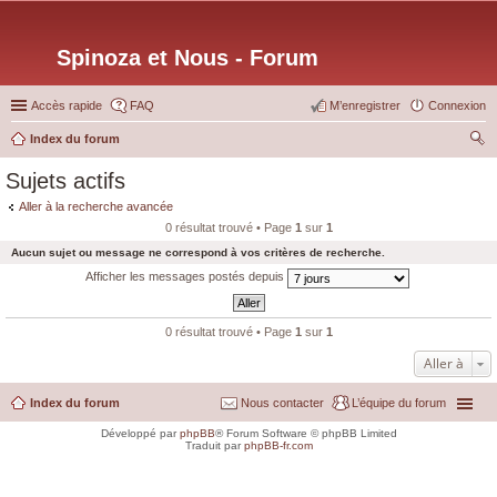
Spinoza et Nous - Forum
Accès rapide
FAQ
M’enregistrer
Connexion
Index du forum
ec
Sujets actifs
her
Aller à la recherche avancée
ch
0 résultat trouvé • Page
1
sur
1
er
Aucun sujet ou message ne correspond à vos critères de recherche.
Afficher les messages postés depuis
0 résultat trouvé • Page
1
sur
1
Aller à
Index du forum
Nous contacter
L’équipe du forum
Développé par
phpBB
® Forum Software © phpBB Limited
Traduit par
phpBB-fr.com