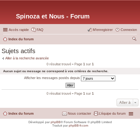
Spinoza et Nous - Forum
Accès rapide
FAQ
M’enregistrer
Connexion
Index du forum
ec
Sujets actifs
her
Aller à la recherche avancée
ch
0 résultat trouvé • Page
1
sur
1
er
Aucun sujet ou message ne correspond à vos critères de recherche.
Afficher les messages postés depuis
0 résultat trouvé • Page
1
sur
1
Aller à
Index du forum
Nous contacter
L’équipe du forum
Développé par
phpBB
® Forum Software © phpBB Limited
Traduit par
phpBB-fr.com