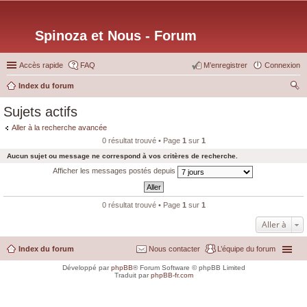
Spinoza et Nous - Forum
Accès rapide
FAQ
M’enregistrer
Connexion
Index du forum
ec
Sujets actifs
her
Aller à la recherche avancée
ch
0 résultat trouvé • Page
1
sur
1
er
Aucun sujet ou message ne correspond à vos critères de recherche.
Afficher les messages postés depuis
0 résultat trouvé • Page
1
sur
1
Aller à
Index du forum
Nous contacter
L’équipe du forum
Développé par
phpBB
® Forum Software © phpBB Limited
Traduit par
phpBB-fr.com