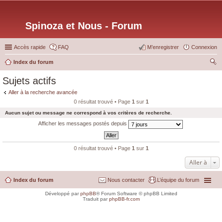
Spinoza et Nous - Forum
Accès rapide
FAQ
M’enregistrer
Connexion
Index du forum
ec
Sujets actifs
her
Aller à la recherche avancée
ch
0 résultat trouvé • Page
1
sur
1
er
Aucun sujet ou message ne correspond à vos critères de recherche.
Afficher les messages postés depuis
0 résultat trouvé • Page
1
sur
1
Aller à
Index du forum
Nous contacter
L’équipe du forum
Développé par
phpBB
® Forum Software © phpBB Limited
Traduit par
phpBB-fr.com