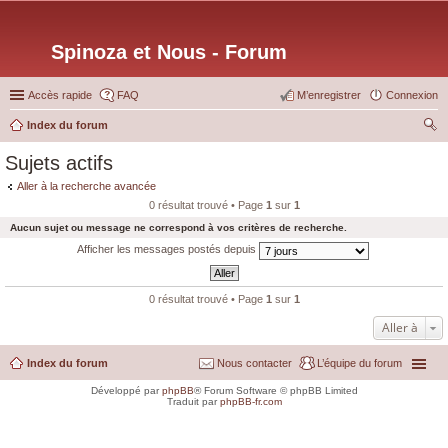
Spinoza et Nous - Forum
Accès rapide
FAQ
M’enregistrer
Connexion
Index du forum
ec
Sujets actifs
her
Aller à la recherche avancée
ch
0 résultat trouvé • Page
1
sur
1
er
Aucun sujet ou message ne correspond à vos critères de recherche.
Afficher les messages postés depuis
0 résultat trouvé • Page
1
sur
1
Aller à
Index du forum
Nous contacter
L’équipe du forum
Développé par
phpBB
® Forum Software © phpBB Limited
Traduit par
phpBB-fr.com