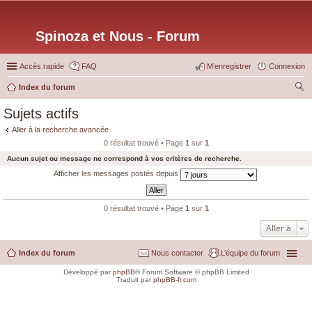
Spinoza et Nous - Forum
Accès rapide
FAQ
M’enregistrer
Connexion
Index du forum
ec
Sujets actifs
her
Aller à la recherche avancée
ch
0 résultat trouvé • Page
1
sur
1
er
Aucun sujet ou message ne correspond à vos critères de recherche.
Afficher les messages postés depuis
0 résultat trouvé • Page
1
sur
1
Aller à
Index du forum
Nous contacter
L’équipe du forum
Développé par
phpBB
® Forum Software © phpBB Limited
Traduit par
phpBB-fr.com