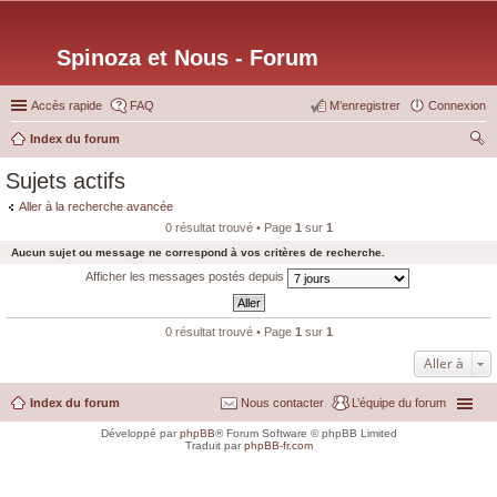
Spinoza et Nous - Forum
Accès rapide
FAQ
M’enregistrer
Connexion
Index du forum
ec
Sujets actifs
her
Aller à la recherche avancée
ch
0 résultat trouvé • Page
1
sur
1
er
Aucun sujet ou message ne correspond à vos critères de recherche.
Afficher les messages postés depuis
0 résultat trouvé • Page
1
sur
1
Aller à
Index du forum
Nous contacter
L’équipe du forum
Développé par
phpBB
® Forum Software © phpBB Limited
Traduit par
phpBB-fr.com