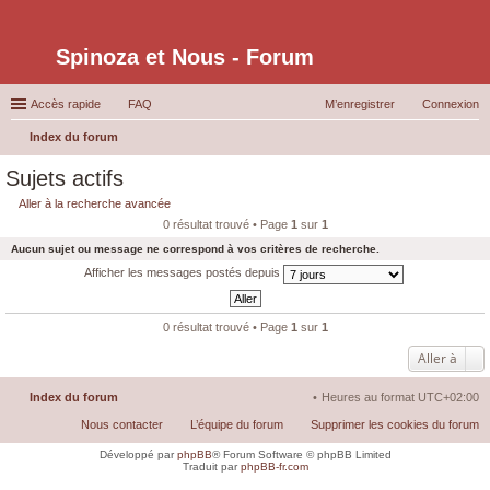
Spinoza et Nous - Forum
Accès rapide
FAQ
M’enregistrer
Connexion
Index du forum
ec
Sujets actifs
her
Aller à la recherche avancée
ch
0 résultat trouvé • Page
1
sur
1
er
Aucun sujet ou message ne correspond à vos critères de recherche.
Afficher les messages postés depuis
0 résultat trouvé • Page
1
sur
1
Aller à
Index du forum
Heures au format
UTC+02:00
Nous contacter
L’équipe du forum
Supprimer les cookies du forum
Développé par
phpBB
® Forum Software © phpBB Limited
Traduit par
phpBB-fr.com