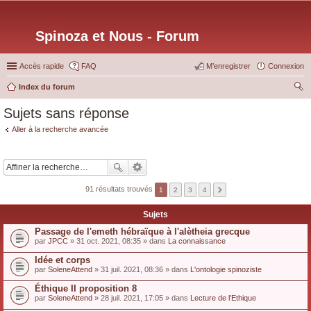
Spinoza et Nous - Forum
Accès rapide
FAQ
M’enregistrer
Connexion
Index du forum
ec
Sujets sans réponse
her
Aller à la recherche avancée
ch
er
91 résultats trouvés
1
2
3
4
Sujets
Passage de l'emeth hébraïque à l'alètheia grecque
par
JPCC
» 31 oct. 2021, 08:35 » dans
La connaissance
Idée et corps
par
SoleneAttend
» 31 juil. 2021, 08:36 » dans
L'ontologie spinoziste
Éthique II proposition 8
par
SoleneAttend
» 28 juil. 2021, 17:05 » dans
Lecture de l'Ethique