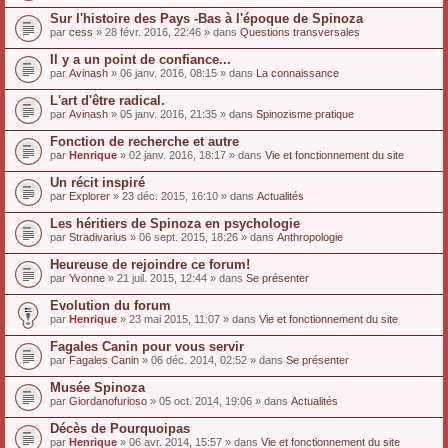
Sur l'histoire des Pays -Bas à l'époque de Spinoza
par
cess
» 28 févr. 2016, 22:46 » dans
Questions transversales
Il y a un point de confiance...
par
Avinash
» 06 janv. 2016, 08:15 » dans
La connaissance
L'art d'être radical.
par
Avinash
» 05 janv. 2016, 21:35 » dans
Spinozisme pratique
Fonction de recherche et autre
par
Henrique
» 02 janv. 2016, 18:17 » dans
Vie et fonctionnement du site
Un récit inspiré
par
Explorer
» 23 déc. 2015, 16:10 » dans
Actualités
Les héritiers de Spinoza en psychologie
par
Stradivarius
» 06 sept. 2015, 18:26 » dans
Anthropologie
Heureuse de rejoindre ce forum!
par
Yvonne
» 21 juil. 2015, 12:44 » dans
Se présenter
Evolution du forum
par
Henrique
» 23 mai 2015, 11:07 » dans
Vie et fonctionnement du site
Fagales Canin pour vous servir
par
Fagales Canin
» 06 déc. 2014, 02:52 » dans
Se présenter
Musée Spinoza
par
Giordanofurioso
» 05 oct. 2014, 19:06 » dans
Actualités
Décès de Pourquoipas
par
Henrique
» 06 avr. 2014, 15:57 » dans
Vie et fonctionnement du site