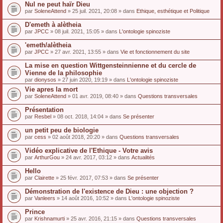
Nul ne peut haïr Dieu
par
SoleneAttend
» 25 juil. 2021, 20:08 » dans
Ethique, esthétique et Politique
D'emeth à alètheia
par
JPCC
» 08 juil. 2021, 15:05 » dans
L'ontologie spinoziste
'emeth/alètheia
par
JPCC
» 27 avr. 2021, 13:55 » dans
Vie et fonctionnement du site
La mise en question Wittgensteinnienne et du cercle de
Vienne de la philosophie
par
dionysos
» 27 juin 2020, 19:19 » dans
L'ontologie spinoziste
Vie apres la mort
par
SoleneAttend
» 01 avr. 2019, 08:40 » dans
Questions transversales
Présentation
par
Resbel
» 08 oct. 2018, 14:04 » dans
Se présenter
un petit peu de biologie
par
cess
» 02 août 2018, 20:20 » dans
Questions transversales
Vidéo explicative de l'Ethique - Votre avis
par
ArthurGou
» 24 avr. 2017, 03:12 » dans
Actualités
Hello
par
Clairette
» 25 févr. 2017, 07:53 » dans
Se présenter
Démonstration de l'existence de Dieu : une objection ?
par
Vanleers
» 14 août 2016, 10:52 » dans
L'ontologie spinoziste
Prince
par
Krishnamurti
» 25 avr. 2016, 21:15 » dans
Questions transversales