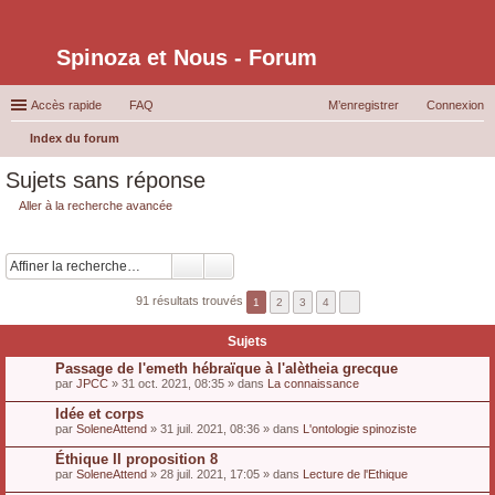
Spinoza et Nous - Forum
Accès rapide
FAQ
M’enregistrer
Connexion
Index du forum
ec
Sujets sans réponse
her
Aller à la recherche avancée
ch
er
91 résultats trouvés
1
2
3
4
Sujets
Passage de l'emeth hébraïque à l'alètheia grecque
par
JPCC
» 31 oct. 2021, 08:35 » dans
La connaissance
Idée et corps
par
SoleneAttend
» 31 juil. 2021, 08:36 » dans
L'ontologie spinoziste
Éthique II proposition 8
par
SoleneAttend
» 28 juil. 2021, 17:05 » dans
Lecture de l'Ethique