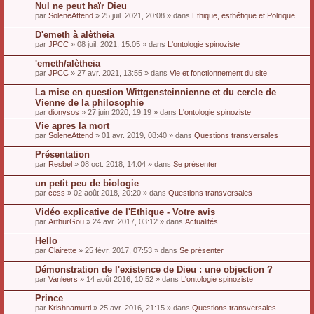
Nul ne peut haïr Dieu
par
SoleneAttend
» 25 juil. 2021, 20:08 » dans
Ethique, esthétique et Politique
D'emeth à alètheia
par
JPCC
» 08 juil. 2021, 15:05 » dans
L'ontologie spinoziste
'emeth/alètheia
par
JPCC
» 27 avr. 2021, 13:55 » dans
Vie et fonctionnement du site
La mise en question Wittgensteinnienne et du cercle de
Vienne de la philosophie
par
dionysos
» 27 juin 2020, 19:19 » dans
L'ontologie spinoziste
Vie apres la mort
par
SoleneAttend
» 01 avr. 2019, 08:40 » dans
Questions transversales
Présentation
par
Resbel
» 08 oct. 2018, 14:04 » dans
Se présenter
un petit peu de biologie
par
cess
» 02 août 2018, 20:20 » dans
Questions transversales
Vidéo explicative de l'Ethique - Votre avis
par
ArthurGou
» 24 avr. 2017, 03:12 » dans
Actualités
Hello
par
Clairette
» 25 févr. 2017, 07:53 » dans
Se présenter
Démonstration de l'existence de Dieu : une objection ?
par
Vanleers
» 14 août 2016, 10:52 » dans
L'ontologie spinoziste
Prince
par
Krishnamurti
» 25 avr. 2016, 21:15 » dans
Questions transversales