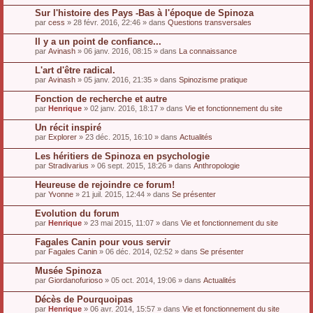
Sur l'histoire des Pays -Bas à l'époque de Spinoza
par
cess
» 28 févr. 2016, 22:46 » dans
Questions transversales
Il y a un point de confiance...
par
Avinash
» 06 janv. 2016, 08:15 » dans
La connaissance
L'art d'être radical.
par
Avinash
» 05 janv. 2016, 21:35 » dans
Spinozisme pratique
Fonction de recherche et autre
par
Henrique
» 02 janv. 2016, 18:17 » dans
Vie et fonctionnement du site
Un récit inspiré
par
Explorer
» 23 déc. 2015, 16:10 » dans
Actualités
Les héritiers de Spinoza en psychologie
par
Stradivarius
» 06 sept. 2015, 18:26 » dans
Anthropologie
Heureuse de rejoindre ce forum!
par
Yvonne
» 21 juil. 2015, 12:44 » dans
Se présenter
Evolution du forum
par
Henrique
» 23 mai 2015, 11:07 » dans
Vie et fonctionnement du site
Fagales Canin pour vous servir
par
Fagales Canin
» 06 déc. 2014, 02:52 » dans
Se présenter
Musée Spinoza
par
Giordanofurioso
» 05 oct. 2014, 19:06 » dans
Actualités
Décès de Pourquoipas
par
Henrique
» 06 avr. 2014, 15:57 » dans
Vie et fonctionnement du site