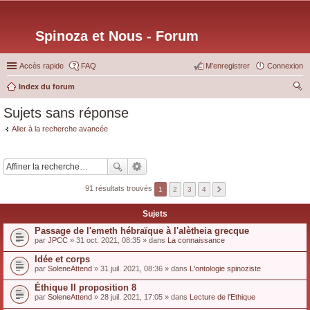
Spinoza et Nous - Forum
Accès rapide
FAQ
M’enregistrer
Connexion
Index du forum
ec
Sujets sans réponse
her
Aller à la recherche avancée
ch
er
91 résultats trouvés
1
2
3
4
Sujets
Passage de l'emeth hébraïque à l'alètheia grecque
par
JPCC
» 31 oct. 2021, 08:35 » dans
La connaissance
Idée et corps
par
SoleneAttend
» 31 juil. 2021, 08:36 » dans
L'ontologie spinoziste
Éthique II proposition 8
par
SoleneAttend
» 28 juil. 2021, 17:05 » dans
Lecture de l'Ethique