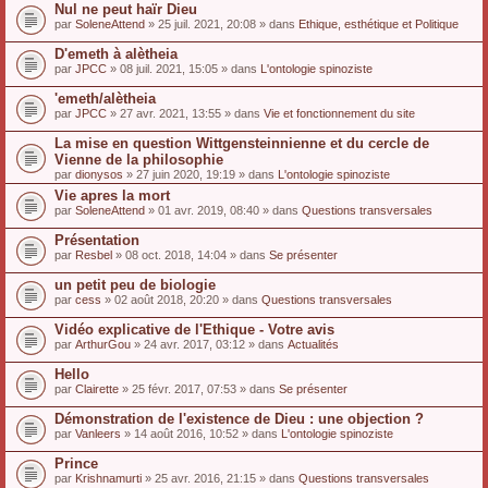
Nul ne peut haïr Dieu
par
SoleneAttend
» 25 juil. 2021, 20:08 » dans
Ethique, esthétique et Politique
D'emeth à alètheia
par
JPCC
» 08 juil. 2021, 15:05 » dans
L'ontologie spinoziste
'emeth/alètheia
par
JPCC
» 27 avr. 2021, 13:55 » dans
Vie et fonctionnement du site
La mise en question Wittgensteinnienne et du cercle de
Vienne de la philosophie
par
dionysos
» 27 juin 2020, 19:19 » dans
L'ontologie spinoziste
Vie apres la mort
par
SoleneAttend
» 01 avr. 2019, 08:40 » dans
Questions transversales
Présentation
par
Resbel
» 08 oct. 2018, 14:04 » dans
Se présenter
un petit peu de biologie
par
cess
» 02 août 2018, 20:20 » dans
Questions transversales
Vidéo explicative de l'Ethique - Votre avis
par
ArthurGou
» 24 avr. 2017, 03:12 » dans
Actualités
Hello
par
Clairette
» 25 févr. 2017, 07:53 » dans
Se présenter
Démonstration de l'existence de Dieu : une objection ?
par
Vanleers
» 14 août 2016, 10:52 » dans
L'ontologie spinoziste
Prince
par
Krishnamurti
» 25 avr. 2016, 21:15 » dans
Questions transversales