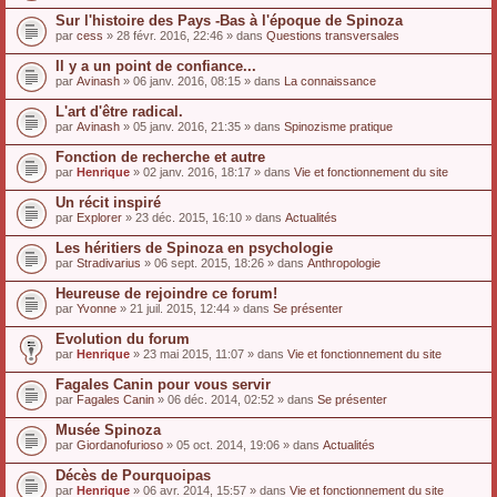
Sur l'histoire des Pays -Bas à l'époque de Spinoza
par
cess
» 28 févr. 2016, 22:46 » dans
Questions transversales
Il y a un point de confiance...
par
Avinash
» 06 janv. 2016, 08:15 » dans
La connaissance
L'art d'être radical.
par
Avinash
» 05 janv. 2016, 21:35 » dans
Spinozisme pratique
Fonction de recherche et autre
par
Henrique
» 02 janv. 2016, 18:17 » dans
Vie et fonctionnement du site
Un récit inspiré
par
Explorer
» 23 déc. 2015, 16:10 » dans
Actualités
Les héritiers de Spinoza en psychologie
par
Stradivarius
» 06 sept. 2015, 18:26 » dans
Anthropologie
Heureuse de rejoindre ce forum!
par
Yvonne
» 21 juil. 2015, 12:44 » dans
Se présenter
Evolution du forum
par
Henrique
» 23 mai 2015, 11:07 » dans
Vie et fonctionnement du site
Fagales Canin pour vous servir
par
Fagales Canin
» 06 déc. 2014, 02:52 » dans
Se présenter
Musée Spinoza
par
Giordanofurioso
» 05 oct. 2014, 19:06 » dans
Actualités
Décès de Pourquoipas
par
Henrique
» 06 avr. 2014, 15:57 » dans
Vie et fonctionnement du site