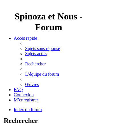
Spinoza et Nous -
Forum
Accès rapide
Sujets sans réponse
Sujets actifs
Rechercher
L’équipe du forum
Œuvres
FAQ
Connexion
M’enregistrer
Index du forum
Rechercher