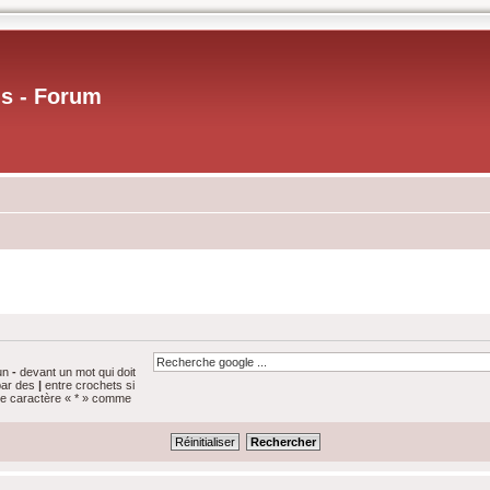
us - Forum
 un
-
devant un mot qui doit
par des
|
entre crochets si
 le caractère « * » comme