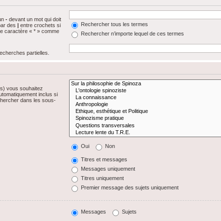
 un
-
devant un mot qui doit
Rechercher tous les termes
par des
|
entre crochets si
 le caractère « * » comme
Rechercher n’importe lequel de ces termes
echerches partielles.
(s) vous souhaitez
utomatiquement inclus si
chercher dans les sous-
Oui
Non
Titres et messages
Messages uniquement
Titres uniquement
Premier message des sujets uniquement
Messages
Sujets