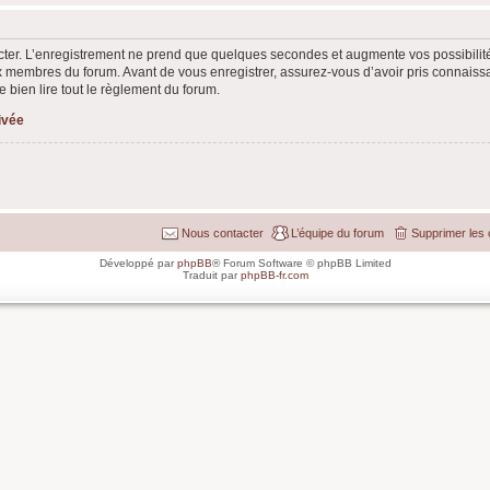
ter. L’enregistrement ne prend que quelques secondes et augmente vos possibilit
 membres du forum. Avant de vous enregistrer, assurez-vous d’avoir pris connaissan
e bien lire tout le règlement du forum.
rivée
Nous contacter
L’équipe du forum
Supprimer les 
Développé par
phpBB
® Forum Software © phpBB Limited
Traduit par
phpBB-fr.com