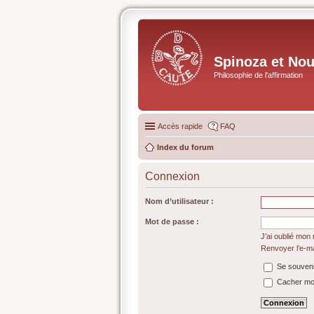
Spinoza et No
Philosophie de l'affirmation
Accès rapide
FAQ
Index du forum
Connexion
Nom d’utilisateur :
Mot de passe :
J’ai oublié mon
Renvoyer l’e-ma
Se souveni
Cacher mon 