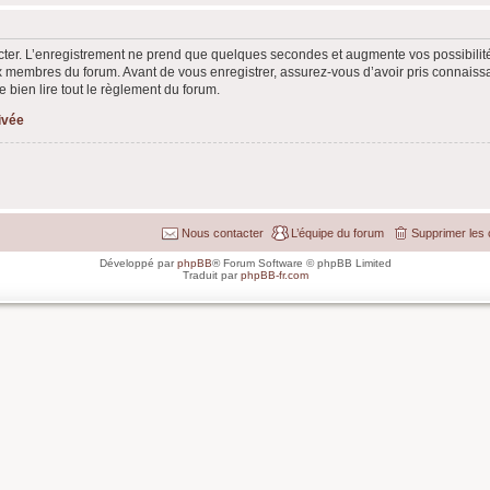
ter. L’enregistrement ne prend que quelques secondes et augmente vos possibilit
 membres du forum. Avant de vous enregistrer, assurez-vous d’avoir pris connaissan
e bien lire tout le règlement du forum.
rivée
Nous contacter
L’équipe du forum
Supprimer les 
Développé par
phpBB
® Forum Software © phpBB Limited
Traduit par
phpBB-fr.com