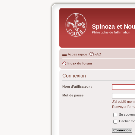
Spinoza et No
Philosophie de l'affirmation
Accès rapide
FAQ
Index du forum
Connexion
Nom d’utilisateur :
Mot de passe :
J’ai oublié mon
Renvoyer l’e-ma
Se souveni
Cacher mon 