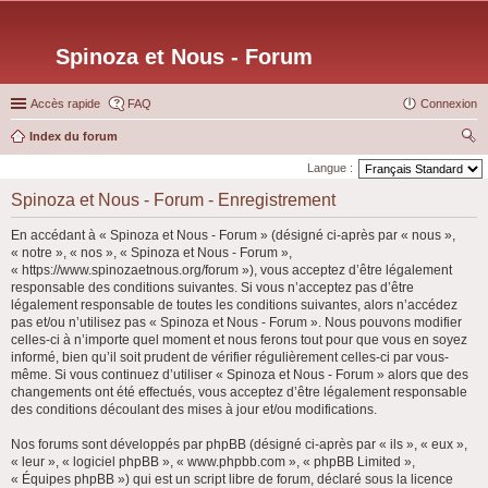
Spinoza et Nous - Forum
Accès rapide
FAQ
Connexion
Index du forum
ec
Langue :
her
Spinoza et Nous - Forum - Enregistrement
ch
En accédant à « Spinoza et Nous - Forum » (désigné ci-après par « nous »,
er
« notre », « nos », « Spinoza et Nous - Forum »,
« https://www.spinozaetnous.org/forum »), vous acceptez d’être légalement
responsable des conditions suivantes. Si vous n’acceptez pas d’être
légalement responsable de toutes les conditions suivantes, alors n’accédez
pas et/ou n’utilisez pas « Spinoza et Nous - Forum ». Nous pouvons modifier
celles-ci à n’importe quel moment et nous ferons tout pour que vous en soyez
informé, bien qu’il soit prudent de vérifier régulièrement celles-ci par vous-
même. Si vous continuez d’utiliser « Spinoza et Nous - Forum » alors que des
changements ont été effectués, vous acceptez d’être légalement responsable
des conditions découlant des mises à jour et/ou modifications.
Nos forums sont développés par phpBB (désigné ci-après par « ils », « eux »,
« leur », « logiciel phpBB », « www.phpbb.com », « phpBB Limited »,
« Équipes phpBB ») qui est un script libre de forum, déclaré sous la licence