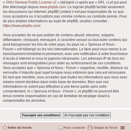
«
GNU General Public License v2
» (désigné ci-après par « GPL ») et qui peut
être téléchargé depuis
www.phpbb.com
. Le logiciel phpBB facilite seulement
les discussions sur Internet. phpBB Limited n’est pas responsable de ce que
nous acceptons ou n’acceptons pas comme contenu ou conduite permis. Pour
de plus amples informations au sujet de phpBB, veuillez consulter :
https://www.phpbb.com/
.
Vous acceptez de ne pas publier de contenu abusif, obscène, vulgaire,
diffamatoire, choquant, menaçant, à caractère sexuel ou tout autre contenu qui
peut transgresser les lois de votre pays, du pays où « Spinoza et Nous -
Forum » est hébergé ou les lois internationales. Le faire peut vous mener à un
bannissement immédiat et permanent, avec une notification à votre fournisseur
d’accès à Internet si nous le jugeons nécessaire. Les adresses IP de tous les
messages sont enregistrées pour aider au renforcement de ces conditions.
Vous acceptez que « Spinoza et Nous - Forum » supprime, modifie, déplace ou
verrouille n’importe quel sujet lorsque nous estimons que cela est nécessaire.
En tant que membre, vous acceptez que toutes les informations que vous avez
saisies soient stockées dans notre base de données. Bien que ces
informations ne soient pas diffusées à une tierce partie sans votre
consentement, ni « Spinoza et Nous - Forum », ni phpBB ne pourront être
tenus comme responsables en cas de tentative de piratage visant à
compromettre les données.
Index du forum
Nous contacter
L’équipe du forum