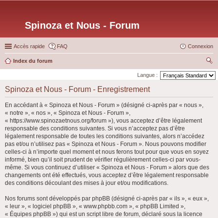
Spinoza et Nous - Forum
Accès rapide
FAQ
Connexion
Index du forum
ec
Langue :
her
Spinoza et Nous - Forum - Enregistrement
ch
En accédant à « Spinoza et Nous - Forum » (désigné ci-après par « nous »,
er
« notre », « nos », « Spinoza et Nous - Forum »,
« https://www.spinozaetnous.org/forum »), vous acceptez d’être légalement
responsable des conditions suivantes. Si vous n’acceptez pas d’être
légalement responsable de toutes les conditions suivantes, alors n’accédez
pas et/ou n’utilisez pas « Spinoza et Nous - Forum ». Nous pouvons modifier
celles-ci à n’importe quel moment et nous ferons tout pour que vous en soyez
informé, bien qu’il soit prudent de vérifier régulièrement celles-ci par vous-
même. Si vous continuez d’utiliser « Spinoza et Nous - Forum » alors que des
changements ont été effectués, vous acceptez d’être légalement responsable
des conditions découlant des mises à jour et/ou modifications.
Nos forums sont développés par phpBB (désigné ci-après par « ils », « eux »,
« leur », « logiciel phpBB », « www.phpbb.com », « phpBB Limited »,
« Équipes phpBB ») qui est un script libre de forum, déclaré sous la licence