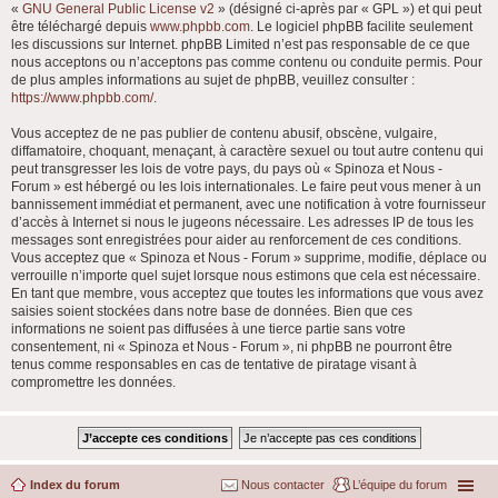
«
GNU General Public License v2
» (désigné ci-après par « GPL ») et qui peut
être téléchargé depuis
www.phpbb.com
. Le logiciel phpBB facilite seulement
les discussions sur Internet. phpBB Limited n’est pas responsable de ce que
nous acceptons ou n’acceptons pas comme contenu ou conduite permis. Pour
de plus amples informations au sujet de phpBB, veuillez consulter :
https://www.phpbb.com/
.
Vous acceptez de ne pas publier de contenu abusif, obscène, vulgaire,
diffamatoire, choquant, menaçant, à caractère sexuel ou tout autre contenu qui
peut transgresser les lois de votre pays, du pays où « Spinoza et Nous -
Forum » est hébergé ou les lois internationales. Le faire peut vous mener à un
bannissement immédiat et permanent, avec une notification à votre fournisseur
d’accès à Internet si nous le jugeons nécessaire. Les adresses IP de tous les
messages sont enregistrées pour aider au renforcement de ces conditions.
Vous acceptez que « Spinoza et Nous - Forum » supprime, modifie, déplace ou
verrouille n’importe quel sujet lorsque nous estimons que cela est nécessaire.
En tant que membre, vous acceptez que toutes les informations que vous avez
saisies soient stockées dans notre base de données. Bien que ces
informations ne soient pas diffusées à une tierce partie sans votre
consentement, ni « Spinoza et Nous - Forum », ni phpBB ne pourront être
tenus comme responsables en cas de tentative de piratage visant à
compromettre les données.
Index du forum
Nous contacter
L’équipe du forum