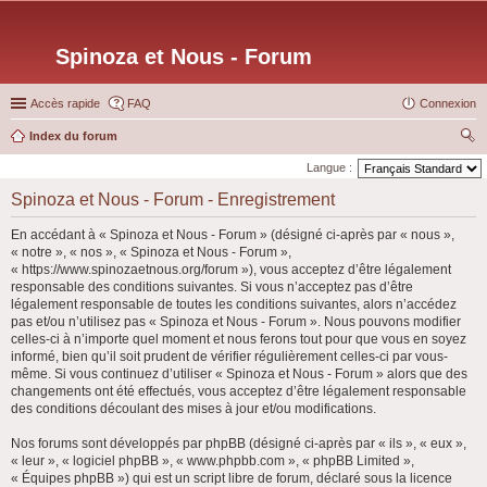
Spinoza et Nous - Forum
Accès rapide
FAQ
Connexion
Index du forum
ec
Langue :
her
Spinoza et Nous - Forum - Enregistrement
ch
En accédant à « Spinoza et Nous - Forum » (désigné ci-après par « nous »,
er
« notre », « nos », « Spinoza et Nous - Forum »,
« https://www.spinozaetnous.org/forum »), vous acceptez d’être légalement
responsable des conditions suivantes. Si vous n’acceptez pas d’être
légalement responsable de toutes les conditions suivantes, alors n’accédez
pas et/ou n’utilisez pas « Spinoza et Nous - Forum ». Nous pouvons modifier
celles-ci à n’importe quel moment et nous ferons tout pour que vous en soyez
informé, bien qu’il soit prudent de vérifier régulièrement celles-ci par vous-
même. Si vous continuez d’utiliser « Spinoza et Nous - Forum » alors que des
changements ont été effectués, vous acceptez d’être légalement responsable
des conditions découlant des mises à jour et/ou modifications.
Nos forums sont développés par phpBB (désigné ci-après par « ils », « eux »,
« leur », « logiciel phpBB », « www.phpbb.com », « phpBB Limited »,
« Équipes phpBB ») qui est un script libre de forum, déclaré sous la licence