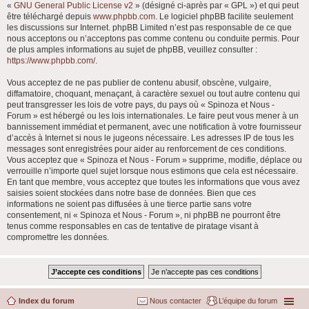
«
GNU General Public License v2
» (désigné ci-après par « GPL ») et qui peut
être téléchargé depuis
www.phpbb.com
. Le logiciel phpBB facilite seulement
les discussions sur Internet. phpBB Limited n’est pas responsable de ce que
nous acceptons ou n’acceptons pas comme contenu ou conduite permis. Pour
de plus amples informations au sujet de phpBB, veuillez consulter :
https://www.phpbb.com/
.
Vous acceptez de ne pas publier de contenu abusif, obscène, vulgaire,
diffamatoire, choquant, menaçant, à caractère sexuel ou tout autre contenu qui
peut transgresser les lois de votre pays, du pays où « Spinoza et Nous -
Forum » est hébergé ou les lois internationales. Le faire peut vous mener à un
bannissement immédiat et permanent, avec une notification à votre fournisseur
d’accès à Internet si nous le jugeons nécessaire. Les adresses IP de tous les
messages sont enregistrées pour aider au renforcement de ces conditions.
Vous acceptez que « Spinoza et Nous - Forum » supprime, modifie, déplace ou
verrouille n’importe quel sujet lorsque nous estimons que cela est nécessaire.
En tant que membre, vous acceptez que toutes les informations que vous avez
saisies soient stockées dans notre base de données. Bien que ces
informations ne soient pas diffusées à une tierce partie sans votre
consentement, ni « Spinoza et Nous - Forum », ni phpBB ne pourront être
tenus comme responsables en cas de tentative de piratage visant à
compromettre les données.
Index du forum
Nous contacter
L’équipe du forum