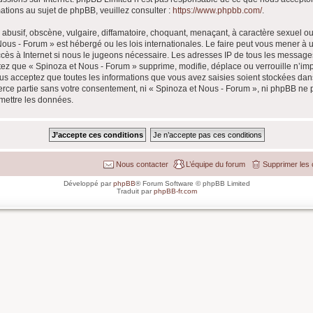
ations au sujet de phpBB, veuillez consulter :
https://www.phpbb.com/
.
busif, obscène, vulgaire, diffamatoire, choquant, menaçant, à caractère sexuel ou 
 Nous - Forum » est hébergé ou les lois internationales. Le faire peut vous mener 
accès à Internet si nous le jugeons nécessaire. Les adresses IP de tous les message
ez que « Spinoza et Nous - Forum » supprime, modifie, déplace ou verrouille n’im
us acceptez que toutes les informations que vous avez saisies soient stockées da
tierce partie sans votre consentement, ni « Spinoza et Nous - Forum », ni phpBB n
omettre les données.
Nous contacter
L’équipe du forum
Supprimer les 
Développé par
phpBB
® Forum Software © phpBB Limited
Traduit par
phpBB-fr.com