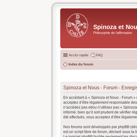
Spinoza et No
Philosophie de l'affirmation
Accès rapide
FAQ
Index du forum
Spinoza et Nous - Forum - Enregi
En accédant à « Spinoza et Nous - Forum » (
acceptez d’être légalement responsable des 
n’accédez pas et/ou n’utilisez pas « Spinoz
informé, bien qu’il soit prudent de vérifier
été effectués, vous acceptez d’être légaleme
Nos forums sont développés par phpBB (désig
est un script libre de forum, déclaré sous la 
Le logiciel phpBB facilite seulement les d