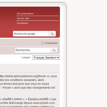
Documentation
Ancien site
Facebook
Connexion
Langue :
https://www.spinozaetnous.org/forum »), vous
es les conditions suivantes, alors
ous ferons tout pour que vous en soyez
ous - Forum » alors que des changements ont
, « phpBB Limited », « Équipes phpBB ») qui
eut être téléchargé depuis
www.phpbb.com
.
ptons ou n’acceptons pas comme contenu ou