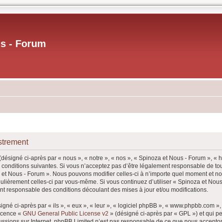
us - Forum
strement
désigné ci-après par « nous », « notre », « nos », « Spinoza et Nous - Forum », « 
conditions suivantes. Si vous n’acceptez pas d’être légalement responsable de tout
a et Nous - Forum ». Nous pouvons modifier celles-ci à n’importe quel moment et n
 régulièrement celles-ci par vous-même. Si vous continuez d’utiliser « Spinoza et N
nt responsable des conditions découlant des mises à jour et/ou modifications.
né ci-après par « ils », « eux », « leur », « logiciel phpBB », « www.phpbb.com »
licence «
GNU General Public License v2
» (désigné ci-après par « GPL ») et qui p
iscussions sur Internet. phpBB Limited n’est pas responsable de ce que nous acce