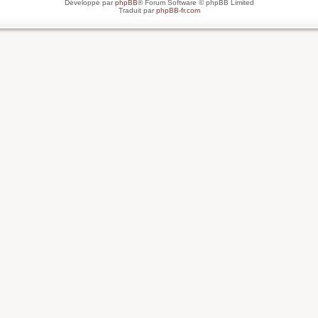
Développé par
phpBB
® Forum Software © phpBB Limited
Traduit par
phpBB-fr.com