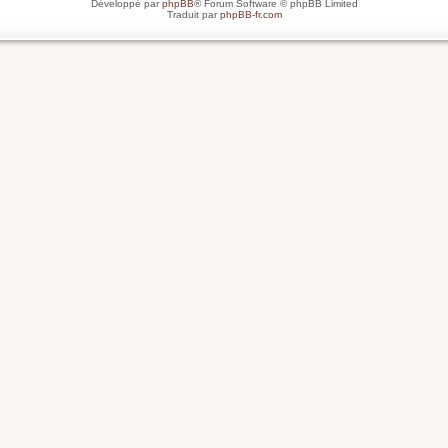
Développé par
phpBB
® Forum Software © phpBB Limited
Traduit par
phpBB-fr.com