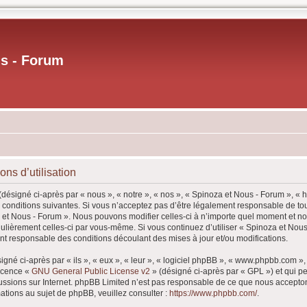
us - Forum
ns d’utilisation
désigné ci-après par « nous », « notre », « nos », « Spinoza et Nous - Forum », « 
conditions suivantes. Si vous n’acceptez pas d’être légalement responsable de tout
a et Nous - Forum ». Nous pouvons modifier celles-ci à n’importe quel moment et n
 régulièrement celles-ci par vous-même. Si vous continuez d’utiliser « Spinoza et N
nt responsable des conditions découlant des mises à jour et/ou modifications.
né ci-après par « ils », « eux », « leur », « logiciel phpBB », « www.phpbb.com »
licence «
GNU General Public License v2
» (désigné ci-après par « GPL ») et qui p
iscussions sur Internet. phpBB Limited n’est pas responsable de ce que nous acce
ations au sujet de phpBB, veuillez consulter :
https://www.phpbb.com/
.