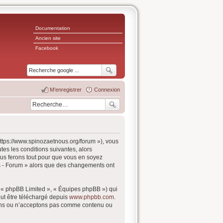
Documentation
Ancien site
Facebook
M’enregistrer
Connexion
https://www.spinozaetnous.org/forum »), vous
es les conditions suivantes, alors
ous ferons tout pour que vous en soyez
ous - Forum » alors que des changements ont
, « phpBB Limited », « Équipes phpBB ») qui
eut être téléchargé depuis
www.phpbb.com
.
ptons ou n’acceptons pas comme contenu ou