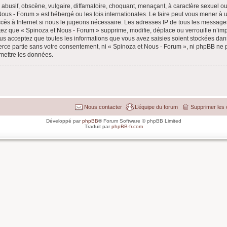
busif, obscène, vulgaire, diffamatoire, choquant, menaçant, à caractère sexuel ou 
 Nous - Forum » est hébergé ou les lois internationales. Le faire peut vous mener 
accès à Internet si nous le jugeons nécessaire. Les adresses IP de tous les message
ez que « Spinoza et Nous - Forum » supprime, modifie, déplace ou verrouille n’im
us acceptez que toutes les informations que vous avez saisies soient stockées da
tierce partie sans votre consentement, ni « Spinoza et Nous - Forum », ni phpBB n
omettre les données.
Nous contacter
L’équipe du forum
Supprimer les 
Développé par
phpBB
® Forum Software © phpBB Limited
Traduit par
phpBB-fr.com