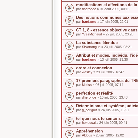
modifications et affections de l
par
dheronde
» 01 août 2005, 00:16
Des notions communes aux esse
par
bardamu
» 17 juin 2005, 22:01
CT 1, 8 - essence objective dan
par
YvesMichaud
» 27 juil. 2005, 23:28
La substance étendue
par
Silvertongue
» 23 juil. 2005, 08:21
Attribut et modes, individu, l'id
par
bardamu
» 13 juil. 2005, 23:30
ordre et connexion
par
wesley
» 23 juil. 2005, 18:47
17 premiers paragraphes du TR
par
Metiss
» 06 juil. 2005, 07:14
perfection et réalité
par
dheronde
» 16 juil. 2005, 23:43
Déterminisme et système judicia
par
g_perigois
» 24 juin 2005, 15:51
tel que nous le sentons ...
par
hokousai
» 24 juin 2005, 00:41
Appréhension
par
Aldous
» 26 juin 2005, 12:02