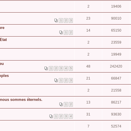
2
19406
23
90010
1
2
3
ure
14
65150
1
2
Etat
2
23559
2
19949
ieu
48
242420
1
2
3
4
5
mples
21
66847
1
2
3
2
21558
 nous sommes éternels.
13
86217
1
2
31
93630
1
2
3
4
7
52574