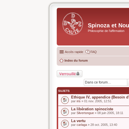
Spinoza et No
Philosophie de l'affirmation
Accès rapide
FAQ
Index du forum
Verrouillé
SUJETS
Ethique IV, appendice (Besoin d'
par
iris
» 01 nov. 2005, 12:51
La libération spinoziste
par
Silvertongue
» 08 juin 2005, 18:11
La vertu
par
carlaga
» 28 oct. 2005, 13:40