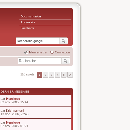
Documentation
Ancien site
Facebook
M’enregistrer
Connexion
116 sujets
1
2
3
4
5
DERNIER MESSAGE
par
Henrique
V
02 nov. 2005, 15:44
o
i
par
Krishnamurti
r
V
13 déc. 2006, 22:46
l
o
e
i
par
Henrique
d
r
V
02 nov. 2005, 01:21
e
l
o
r