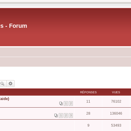
us - Forum
RÉPONSES
VUES
aide)
11
76102
1
2
28
136046
1
2
3
9
53493