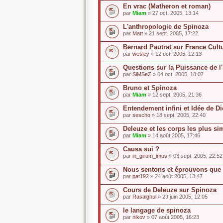
En vrac (Matheron et roman)
par
Miam
» 27 oct. 2005, 13:14
L'anthropologie de Spinoza
par
Matt
» 21 sept. 2005, 17:22
Bernard Pautrat sur France Cult
par
wesley
» 12 oct. 2005, 12:13
Questions sur la Puissance de l'
par
SiMSeZ
» 04 oct. 2005, 18:07
Bruno et Spinoza
par
Miam
» 12 sept. 2005, 21:36
Entendement infini et Idée de D
par
sescho
» 18 sept. 2005, 22:40
Deleuze et les corps les plus si
par
Miam
» 14 août 2005, 17:46
Causa sui ?
par
in_girum_imus
» 03 sept. 2005, 22:52
Nous sentons et éprouvons que
par
pat192
» 24 août 2005, 13:47
Cours de Deleuze sur Spinoza
par
Rasalghul
» 29 juin 2005, 12:05
le langage de spinoza
par
nikov
» 07 août 2005, 16:23