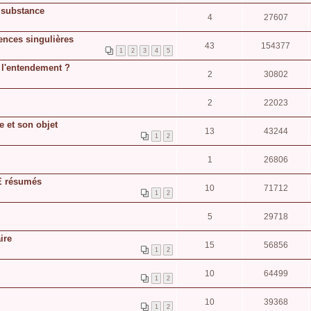
a substance
4
27607
nces singulières
43
154377
1
2
3
4
5
s l'entendement ?
2
30802
2
22023
ée et son objet
13
43244
1
2
1
26806
E résumés
10
71712
1
2
5
29718
ire
15
56856
1
2
10
64499
1
2
10
39368
1
2