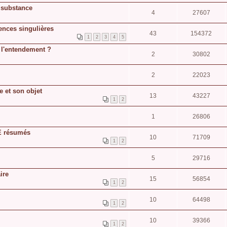
a substance
4
27607
nces singulières
43
154372
1
2
3
4
5
s l'entendement ?
2
30802
2
22023
ée et son objet
13
43227
1
2
1
26806
E résumés
10
71709
1
2
5
29716
ire
15
56854
1
2
10
64498
1
2
10
39366
1
2