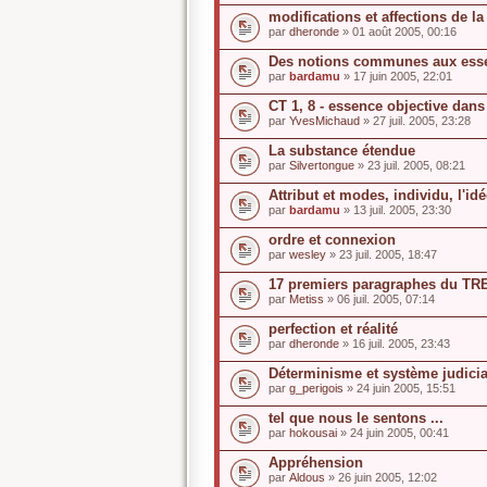
modifications et affections de l
par
dheronde
» 01 août 2005, 00:16
Des notions communes aux esse
par
bardamu
» 17 juin 2005, 22:01
CT 1, 8 - essence objective dan
par
YvesMichaud
» 27 juil. 2005, 23:28
La substance étendue
par
Silvertongue
» 23 juil. 2005, 08:21
Attribut et modes, individu, l'id
par
bardamu
» 13 juil. 2005, 23:30
ordre et connexion
par
wesley
» 23 juil. 2005, 18:47
17 premiers paragraphes du TR
par
Metiss
» 06 juil. 2005, 07:14
perfection et réalité
par
dheronde
» 16 juil. 2005, 23:43
Déterminisme et système judicia
par
g_perigois
» 24 juin 2005, 15:51
tel que nous le sentons ...
par
hokousai
» 24 juin 2005, 00:41
Appréhension
par
Aldous
» 26 juin 2005, 12:02