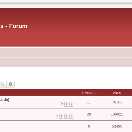
us - Forum
RÉPONSES
VUES
aide)
11
76101
1
2
28
136021
1
2
3
9
53490