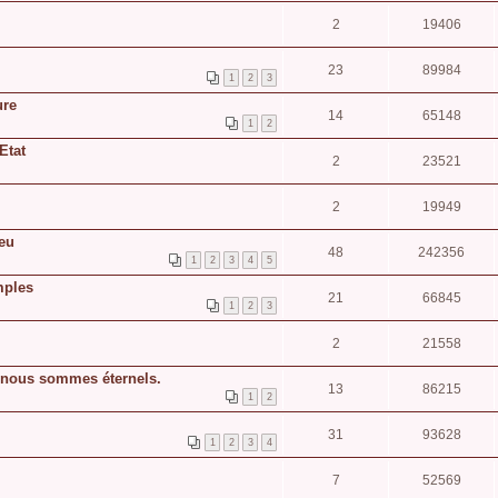
2
19406
23
89984
1
2
3
ure
14
65148
1
2
Etat
2
23521
2
19949
ieu
48
242356
1
2
3
4
5
mples
21
66845
1
2
3
2
21558
 nous sommes éternels.
13
86215
1
2
31
93628
1
2
3
4
7
52569