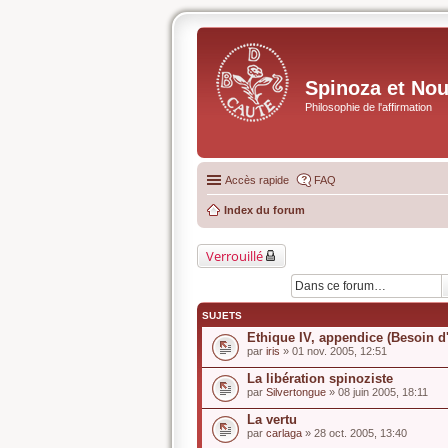
Spinoza et No
Philosophie de l'affirmation
Accès rapide
FAQ
Index du forum
Verrouillé
SUJETS
Ethique IV, appendice (Besoin d'
par
iris
» 01 nov. 2005, 12:51
La libération spinoziste
par
Silvertongue
» 08 juin 2005, 18:11
La vertu
par
carlaga
» 28 oct. 2005, 13:40