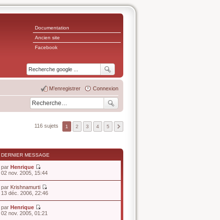
Documentation
Ancien site
Facebook
M’enregistrer
Connexion
116 sujets
1
2
3
4
5
DERNIER MESSAGE
par
Henrique
V
02 nov. 2005, 15:44
o
i
par
Krishnamurti
r
V
13 déc. 2006, 22:46
l
o
e
i
par
Henrique
d
r
V
02 nov. 2005, 01:21
e
l
o
r