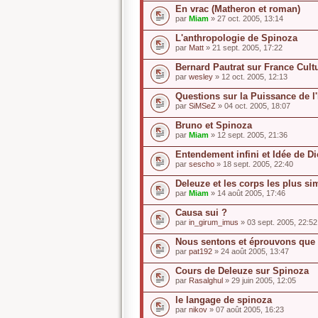
En vrac (Matheron et roman)
par
Miam
» 27 oct. 2005, 13:14
L'anthropologie de Spinoza
par
Matt
» 21 sept. 2005, 17:22
Bernard Pautrat sur France Cult
par
wesley
» 12 oct. 2005, 12:13
Questions sur la Puissance de l'
par
SiMSeZ
» 04 oct. 2005, 18:07
Bruno et Spinoza
par
Miam
» 12 sept. 2005, 21:36
Entendement infini et Idée de D
par
sescho
» 18 sept. 2005, 22:40
Deleuze et les corps les plus si
par
Miam
» 14 août 2005, 17:46
Causa sui ?
par
in_girum_imus
» 03 sept. 2005, 22:52
Nous sentons et éprouvons que
par
pat192
» 24 août 2005, 13:47
Cours de Deleuze sur Spinoza
par
Rasalghul
» 29 juin 2005, 12:05
le langage de spinoza
par
nikov
» 07 août 2005, 16:23