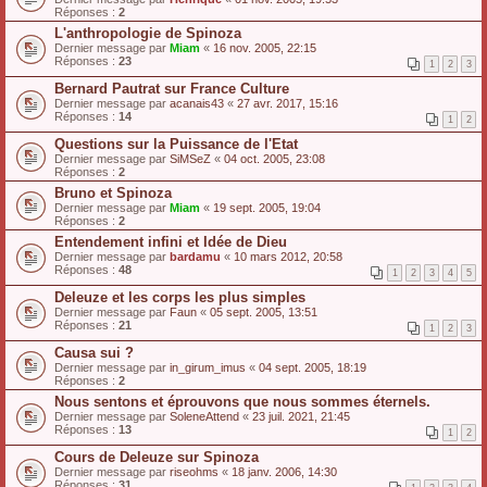
Réponses :
2
L'anthropologie de Spinoza
Dernier message par
Miam
«
16 nov. 2005, 22:15
Réponses :
23
1
2
3
Bernard Pautrat sur France Culture
Dernier message par
acanais43
«
27 avr. 2017, 15:16
Réponses :
14
1
2
Questions sur la Puissance de l'Etat
Dernier message par
SiMSeZ
«
04 oct. 2005, 23:08
Réponses :
2
Bruno et Spinoza
Dernier message par
Miam
«
19 sept. 2005, 19:04
Réponses :
2
Entendement infini et Idée de Dieu
Dernier message par
bardamu
«
10 mars 2012, 20:58
Réponses :
48
1
2
3
4
5
Deleuze et les corps les plus simples
Dernier message par
Faun
«
05 sept. 2005, 13:51
Réponses :
21
1
2
3
Causa sui ?
Dernier message par
in_girum_imus
«
04 sept. 2005, 18:19
Réponses :
2
Nous sentons et éprouvons que nous sommes éternels.
Dernier message par
SoleneAttend
«
23 juil. 2021, 21:45
Réponses :
13
1
2
Cours de Deleuze sur Spinoza
Dernier message par
riseohms
«
18 janv. 2006, 14:30
Réponses :
31