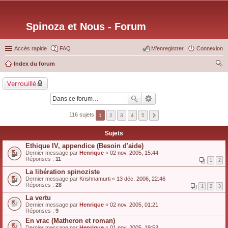
Spinoza et Nous - Forum
Accès rapide
FAQ
M’enregistrer
Connexion
Index du forum
ec
Verrouillé
her
ch
er
116 sujets
1
2
3
4
5
Sujets
Ethique IV, appendice (Besoin d'aide)
Dernier message par
Henrique
«
02 nov. 2005, 15:44
Réponses :
11
1
2
La libération spinoziste
Dernier message par
Krishnamurti
«
13 déc. 2006, 22:46
Réponses :
28
1
2
3
La vertu
Dernier message par
Henrique
«
02 nov. 2005, 01:21
Réponses :
9
En vrac (Matheron et roman)
Dernier message par
Henrique
«
01 nov. 2005, 19:53