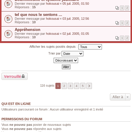
Dernier message par
hokousai
«
05 juil. 2005, 01:50
Réponses :
15
1
2
tel que nous le sentons ...
Dernier message par
hokousai
«
03 juil. 2005, 12:56
Réponses :
10
1
2
Appréhension
Dernier message par
hokousai
«
02 juil. 2005, 01:05
Réponses :
10
1
2
Afficher les sujets postés depuis :
Trier par
Verrouillé
116 sujets
1
2
3
4
5
Aller à
QUI EST EN LIGNE
Utilisateurs parcourant ce forum : Aucun utilisateur enregistré et 1 invité
PERMISSIONS DU FORUM
Vous
ne pouvez pas
poster de nouveaux sujets
Vous
ne pouvez pas
répondre aux sujets