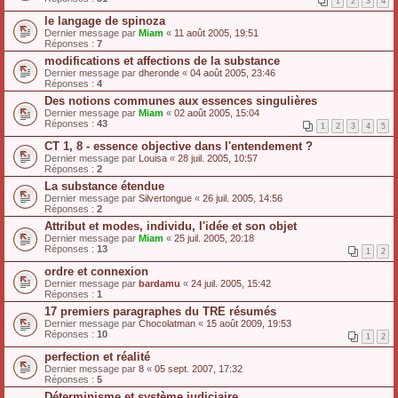
1
2
3
4
le langage de spinoza
Dernier message par
Miam
«
11 août 2005, 19:51
Réponses :
7
modifications et affections de la substance
Dernier message par
dheronde
«
04 août 2005, 23:46
Réponses :
4
Des notions communes aux essences singulières
Dernier message par
Miam
«
02 août 2005, 15:04
Réponses :
43
1
2
3
4
5
CT 1, 8 - essence objective dans l'entendement ?
Dernier message par
Louisa
«
28 juil. 2005, 10:57
Réponses :
2
La substance étendue
Dernier message par
Silvertongue
«
26 juil. 2005, 14:56
Réponses :
2
Attribut et modes, individu, l'idée et son objet
Dernier message par
Miam
«
25 juil. 2005, 20:18
Réponses :
13
1
2
ordre et connexion
Dernier message par
bardamu
«
24 juil. 2005, 15:42
Réponses :
1
17 premiers paragraphes du TRE résumés
Dernier message par
Chocolatman
«
15 août 2009, 19:53
Réponses :
10
1
2
perfection et réalité
Dernier message par
8
«
05 sept. 2007, 17:32
Réponses :
5
Déterminisme et système judiciaire