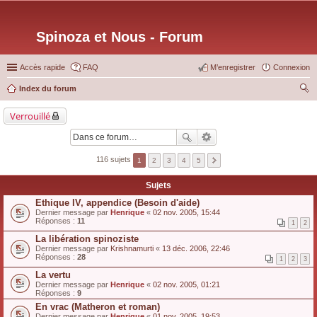
Spinoza et Nous - Forum
Accès rapide
FAQ
M’enregistrer
Connexion
Index du forum
ec
Verrouillé
her
ch
er
116 sujets
1
2
3
4
5
Sujets
Ethique IV, appendice (Besoin d'aide)
Dernier message par
Henrique
«
02 nov. 2005, 15:44
Réponses :
11
1
2
La libération spinoziste
Dernier message par
Krishnamurti
«
13 déc. 2006, 22:46
Réponses :
28
1
2
3
La vertu
Dernier message par
Henrique
«
02 nov. 2005, 01:21
Réponses :
9
En vrac (Matheron et roman)
Dernier message par
Henrique
«
01 nov. 2005, 19:53