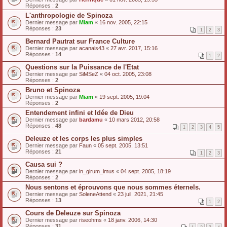
Réponses :
2
L'anthropologie de Spinoza
Dernier message par
Miam
«
16 nov. 2005, 22:15
Réponses :
23
1
2
3
Bernard Pautrat sur France Culture
Dernier message par
acanais43
«
27 avr. 2017, 15:16
Réponses :
14
1
2
Questions sur la Puissance de l'Etat
Dernier message par
SiMSeZ
«
04 oct. 2005, 23:08
Réponses :
2
Bruno et Spinoza
Dernier message par
Miam
«
19 sept. 2005, 19:04
Réponses :
2
Entendement infini et Idée de Dieu
Dernier message par
bardamu
«
10 mars 2012, 20:58
Réponses :
48
1
2
3
4
5
Deleuze et les corps les plus simples
Dernier message par
Faun
«
05 sept. 2005, 13:51
Réponses :
21
1
2
3
Causa sui ?
Dernier message par
in_girum_imus
«
04 sept. 2005, 18:19
Réponses :
2
Nous sentons et éprouvons que nous sommes éternels.
Dernier message par
SoleneAttend
«
23 juil. 2021, 21:45
Réponses :
13
1
2
Cours de Deleuze sur Spinoza
Dernier message par
riseohms
«
18 janv. 2006, 14:30
Réponses :
31