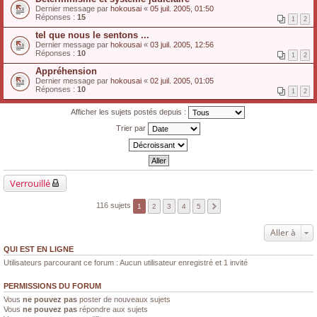
Dernier message par
hokousai
«
05 juil. 2005, 01:50
Réponses :
15
1
2
tel que nous le sentons ...
Dernier message par
hokousai
«
03 juil. 2005, 12:56
Réponses :
10
1
2
Appréhension
Dernier message par
hokousai
«
02 juil. 2005, 01:05
Réponses :
10
1
2
Afficher les sujets postés depuis :
Trier par
Verrouillé
116 sujets
1
2
3
4
5
Aller à
QUI EST EN LIGNE
Utilisateurs parcourant ce forum : Aucun utilisateur enregistré et 1 invité
PERMISSIONS DU FORUM
Vous
ne pouvez pas
poster de nouveaux sujets
Vous
ne pouvez pas
répondre aux sujets