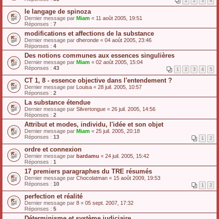
1
2
3
4
le langage de spinoza
Dernier message par
Miam
«
11 août 2005, 19:51
Réponses :
7
modifications et affections de la substance
Dernier message par
dheronde
«
04 août 2005, 23:46
Réponses :
4
Des notions communes aux essences singulières
Dernier message par
Miam
«
02 août 2005, 15:04
Réponses :
43
1
2
3
4
5
CT 1, 8 - essence objective dans l'entendement ?
Dernier message par
Louisa
«
28 juil. 2005, 10:57
Réponses :
2
La substance étendue
Dernier message par
Silvertongue
«
26 juil. 2005, 14:56
Réponses :
2
Attribut et modes, individu, l'idée et son objet
Dernier message par
Miam
«
25 juil. 2005, 20:18
Réponses :
13
1
2
ordre et connexion
Dernier message par
bardamu
«
24 juil. 2005, 15:42
Réponses :
1
17 premiers paragraphes du TRE résumés
Dernier message par
Chocolatman
«
15 août 2009, 19:53
Réponses :
10
1
2
perfection et réalité
Dernier message par
8
«
05 sept. 2007, 17:32
Réponses :
5
Déterminisme et système judiciaire