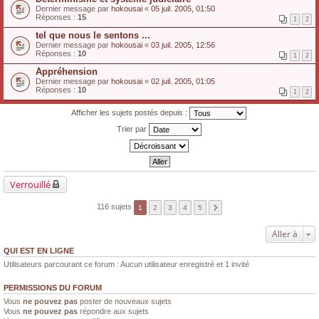
Dernier message par
hokousai
«
05 juil. 2005, 01:50
Réponses :
15
1
2
tel que nous le sentons ...
Dernier message par
hokousai
«
03 juil. 2005, 12:56
Réponses :
10
1
2
Appréhension
Dernier message par
hokousai
«
02 juil. 2005, 01:05
Réponses :
10
1
2
Afficher les sujets postés depuis :
Trier par
Verrouillé
116 sujets
1
2
3
4
5
Aller à
QUI EST EN LIGNE
Utilisateurs parcourant ce forum : Aucun utilisateur enregistré et 1 invité
PERMISSIONS DU FORUM
Vous
ne pouvez pas
poster de nouveaux sujets
Vous
ne pouvez pas
répondre aux sujets