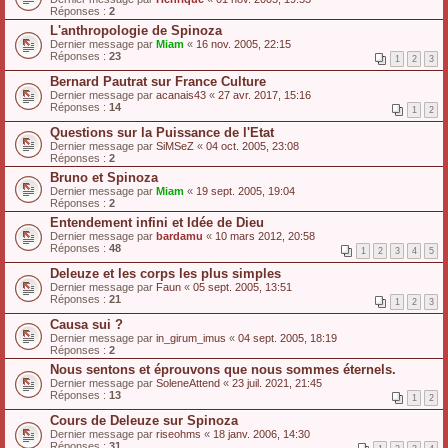
Réponses :
2
L'anthropologie de Spinoza
Dernier message par
Miam
«
16 nov. 2005, 22:15
Réponses :
23
1
2
3
Bernard Pautrat sur France Culture
Dernier message par
acanais43
«
27 avr. 2017, 15:16
Réponses :
14
1
2
Questions sur la Puissance de l'Etat
Dernier message par
SiMSeZ
«
04 oct. 2005, 23:08
Réponses :
2
Bruno et Spinoza
Dernier message par
Miam
«
19 sept. 2005, 19:04
Réponses :
2
Entendement infini et Idée de Dieu
Dernier message par
bardamu
«
10 mars 2012, 20:58
Réponses :
48
1
2
3
4
5
Deleuze et les corps les plus simples
Dernier message par
Faun
«
05 sept. 2005, 13:51
Réponses :
21
1
2
3
Causa sui ?
Dernier message par
in_girum_imus
«
04 sept. 2005, 18:19
Réponses :
2
Nous sentons et éprouvons que nous sommes éternels.
Dernier message par
SoleneAttend
«
23 juil. 2021, 21:45
Réponses :
13
1
2
Cours de Deleuze sur Spinoza
Dernier message par
riseohms
«
18 janv. 2006, 14:30
Réponses :
31