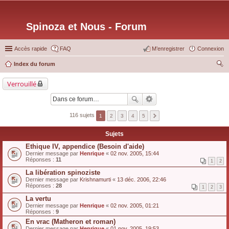
Spinoza et Nous - Forum
Accès rapide
FAQ
M’enregistrer
Connexion
Index du forum
ec
Verrouillé
her
ch
er
116 sujets
1
2
3
4
5
Sujets
Ethique IV, appendice (Besoin d'aide)
Dernier message par
Henrique
«
02 nov. 2005, 15:44
Réponses :
11
1
2
La libération spinoziste
Dernier message par
Krishnamurti
«
13 déc. 2006, 22:46
Réponses :
28
1
2
3
La vertu
Dernier message par
Henrique
«
02 nov. 2005, 01:21
Réponses :
9
En vrac (Matheron et roman)
Dernier message par
Henrique
«
01 nov. 2005, 19:53