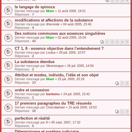
1
2
3
4
le langage de spinoza
Dernier message par
Miam
«
11 août 2005, 19:51
Réponses :
7
modifications et affections de la substance
Dernier message par
dheronde
«
04 août 2005, 23:46
Réponses :
4
Des notions communes aux essences singulières
Dernier message par
Miam
«
02 août 2005, 15:04
Réponses :
43
1
2
3
4
5
CT 1, 8 - essence objective dans l'entendement ?
Dernier message par
Louisa
«
28 juil. 2005, 10:57
Réponses :
2
La substance étendue
Dernier message par
Silvertongue
«
26 juil. 2005, 14:56
Réponses :
2
Attribut et modes, individu, l'idée et son objet
Dernier message par
Miam
«
25 juil. 2005, 20:18
Réponses :
13
1
2
ordre et connexion
Dernier message par
bardamu
«
24 juil. 2005, 15:42
Réponses :
1
17 premiers paragraphes du TRE résumés
Dernier message par
Chocolatman
«
15 août 2009, 19:53
Réponses :
10
1
2
perfection et réalité
Dernier message par
8
«
05 sept. 2007, 17:32
Réponses :
5
Déterminisme et système judiciaire