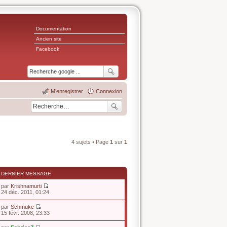
Documentation
Ancien site
Facebook
M’enregistrer
Connexion
4 sujets • Page
1
sur
1
DERNIER MESSAGE
par
Krishnamurti
V
24 déc. 2011, 01:24
o
i
par
Schmuke
r
V
15 févr. 2008, 23:33
l
o
e
i