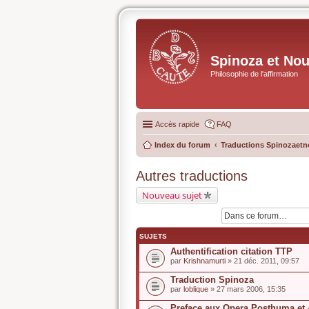
Spinoza et No
Philosophie de l'affirmation
Accès rapide
FAQ
Index du forum
Traductions Spinozaetn
Autres traductions
Nouveau sujet
SUJETS
Authentification citation TTP
par
Krishnamurti
» 21 déc. 2011, 09:57
Traduction Spinoza
par
loblique
» 27 mars 2006, 15:35
Preface aux Opera Posthuma et 