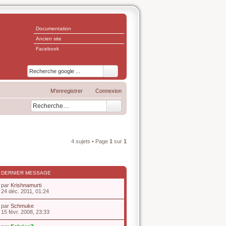
Documentation
Ancien site
Facebook
M’enregistrer
Connexion
4 sujets • Page
1
sur
1
DERNIER MESSAGE
par
Krishnamurti
V
24 déc. 2011, 01:24
o
i
par
Schmuke
r
V
15 févr. 2008, 23:33
l
o
e
i