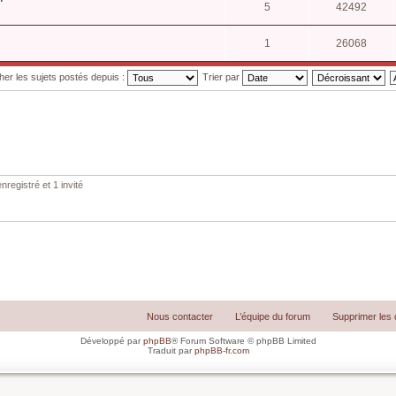
5
42492
1
26068
cher les sujets postés depuis :
Trier par
nregistré et 1 invité
Nous contacter
L’équipe du forum
Supprimer les 
Développé par
phpBB
® Forum Software © phpBB Limited
Traduit par
phpBB-fr.com