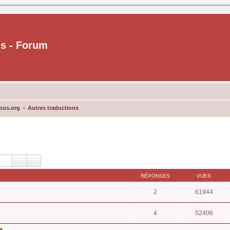
us - Forum
ous.org
Autres traductions
RÉPONSES
VUES
2
61944
4
52406
+