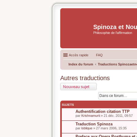
Spinoza et No
Philosophie de l'affirmation
Accès rapide
FAQ
Index du forum
Traductions Spinozaetn
Autres traductions
Nouveau sujet
SUJETS
Authentification citation TTP
par
Krishnamurti
» 21 déc. 2011, 09:57
Traduction Spinoza
par
loblique
» 27 mars 2006, 15:35
Preface aux Opera Posthuma et 