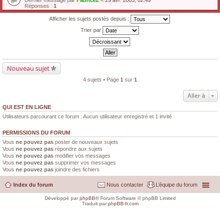
Dernier message par
FabriceZ
«
29 avr. 2005, 02:49
Réponses :
1
Afficher les sujets postés depuis :
Trier par
Nouveau sujet
4 sujets • Page
1
sur
1
Aller à
QUI EST EN LIGNE
Utilisateurs parcourant ce forum : Aucun utilisateur enregistré et 1 invité
PERMISSIONS DU FORUM
Vous
ne pouvez pas
poster de nouveaux sujets
Vous
ne pouvez pas
répondre aux sujets
Vous
ne pouvez pas
modifier vos messages
Vous
ne pouvez pas
supprimer vos messages
Vous
ne pouvez pas
joindre des fichiers
Index du forum
Nous contacter
L’équipe du forum
Développé par
phpBB
® Forum Software © phpBB Limited
Traduit par
phpBB-fr.com