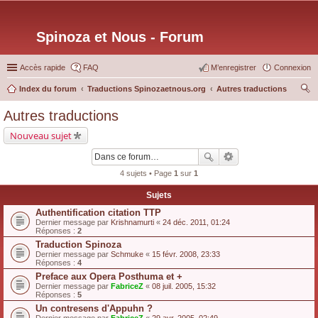
Spinoza et Nous - Forum
Accès rapide
FAQ
M’enregistrer
Connexion
Index du forum
Traductions Spinozaetnous.org
Autres traductions
ec
Autres traductions
her
Nouveau sujet
ch
er
4 sujets • Page
1
sur
1
Sujets
Authentification citation TTP
Dernier message par
Krishnamurti
«
24 déc. 2011, 01:24
Réponses :
2
Traduction Spinoza
Dernier message par
Schmuke
«
15 févr. 2008, 23:33
Réponses :
4
Preface aux Opera Posthuma et +
Dernier message par
FabriceZ
«
08 juil. 2005, 15:32
Réponses :
5
Un contresens d'Appuhn ?